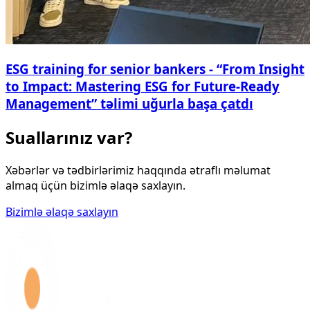
ESG training for senior bankers - “From Insight
to Impact: Mastering ESG for Future-Ready
Management” təlimi uğurla başa çatdı
Suallarınız var?
Xəbərlər və tədbirlərimiz haqqında ətraflı məlumat
almaq üçün bizimlə əlaqə saxlayın.
Bizimlə əlaqə saxlayın