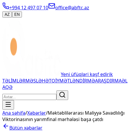
+994 12 497 07 10
office@abftc.az
AZ
EN
Yeni üfüqləri kəşf edirik
TƏLİMLƏR
MƏSLƏHƏT
QİYMƏTLƏNDİRMƏ
ARAŞDIRMA
ƏL
AQƏ
Ana səhifə
/
Xəbərlər
/
Məktəblilərarası Maliyyə Savadlılığı
Viktorinasının yarımfinal mərhələsi başa çatdı
Bütün xəbərlər