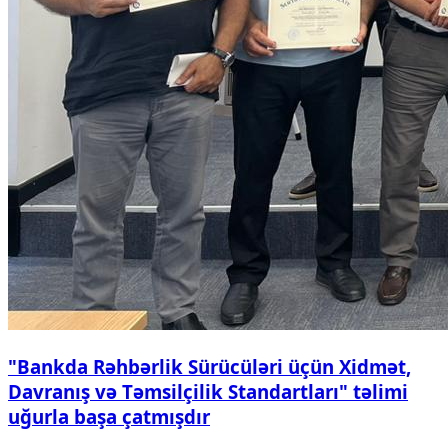
"Bankda Rəhbərlik Sürücüləri üçün Xidmət,
Davranış və Təmsilçilik Standartları" təlimi
uğurla başa çatmışdır