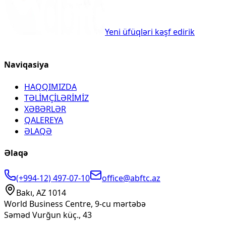
Yeni üfüqləri kəşf edirik
Naviqasiya
HAQQIMIZDA
TƏLİMÇİLƏRİMİZ
XƏBƏRLƏR
QALEREYA
ƏLAQƏ
Əlaqə
(+994-12) 497-07-10
office@abftc.az
Bakı, AZ 1014
World Business Centre, 9-cu mərtəbə
Səməd Vurğun küç., 43