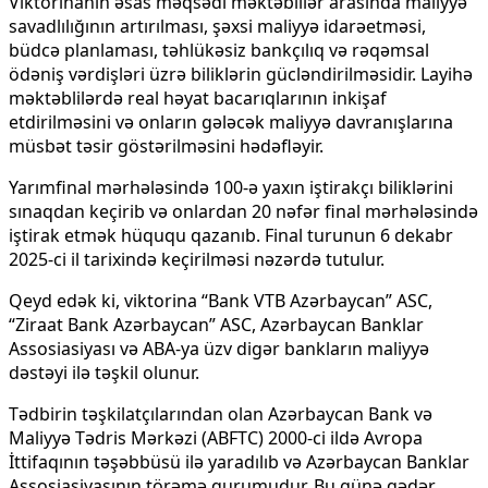
Viktorinanın əsas məqsədi məktəblilər arasında maliyyə
savadlılığının artırılması, şəxsi maliyyə idarəetməsi,
büdcə planlaması, təhlükəsiz bankçılıq və rəqəmsal
ödəniş vərdişləri üzrə biliklərin gücləndirilməsidir. Layihə
məktəblilərdə real həyat bacarıqlarının inkişaf
etdirilməsini və onların gələcək maliyyə davranışlarına
müsbət təsir göstərilməsini hədəfləyir.
Yarımfinal mərhələsində 100-ə yaxın iştirakçı biliklərini
sınaqdan keçirib və onlardan 20 nəfər final mərhələsində
iştirak etmək hüququ qazanıb. Final turunun 6 dekabr
2025-ci il tarixində keçirilməsi nəzərdə tutulur.
Qeyd edək ki, viktorina “Bank VTB Azərbaycan” ASC,
“Ziraat Bank Azərbaycan” ASC, Azərbaycan Banklar
Assosiasiyası və ABA-ya üzv digər bankların maliyyə
dəstəyi ilə təşkil olunur.
Tədbirin təşkilatçılarından olan Azərbaycan Bank və
Maliyyə Tədris Mərkəzi (ABFTC) 2000-ci ildə Avropa
İttifaqının təşəbbüsü ilə yaradılıb və Azərbaycan Banklar
Assosiasiyasının törəmə qurumudur. Bu günə qədər