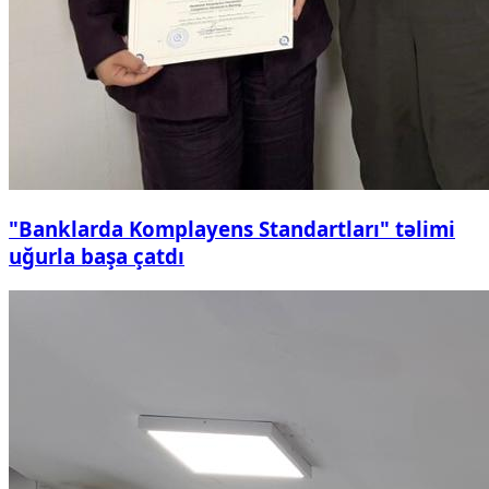
"Banklarda Komplayens Standartları" təlimi
uğurla başa çatdı