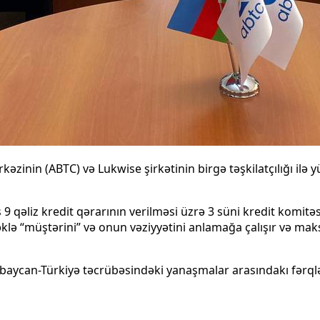
kəzinin (ABTC) və Lukwise şirkətinin birgə təşkilatçılığı ilə
 qəliz kredit qərarının verilməsi üzrə 3 süni kredit komitəsi
erməklə “müştərini” və onun vəziyyətini anlamağa çalışır 
baycan-Türkiyə təcrübəsindəki yanaşmalar arasındakı fərqlər