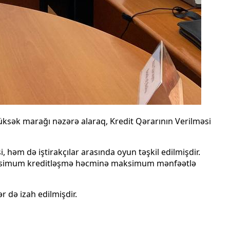
 yüksək marağı nəzərə alaraq, Kredit Qərarının Verilməsi
, həm də iştirakçılar arasında oyun təşkil edilmişdir.
və maksimum kreditləşmə həcminə maksimum mənfəətlə
 də izah edilmişdir.