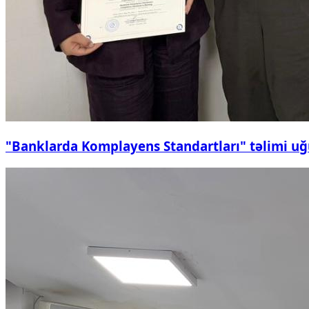
"Banklarda Komplayens Standartları" təlimi uğ