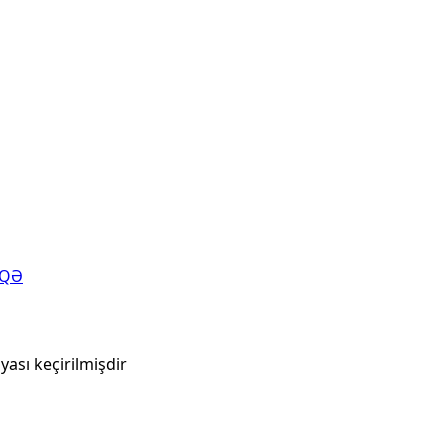
AQƏ
yası keçirilmişdir