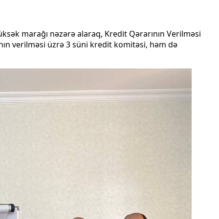
 yüksək marağı nəzərə alaraq, Kredit Qərarının Verilməsi
ının verilməsi üzrə 3 süni kredit komitəsi, həm də