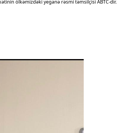
kətinin ölkəmizdəki yeganə rəsmi təmsilçisi ABTC-dir.