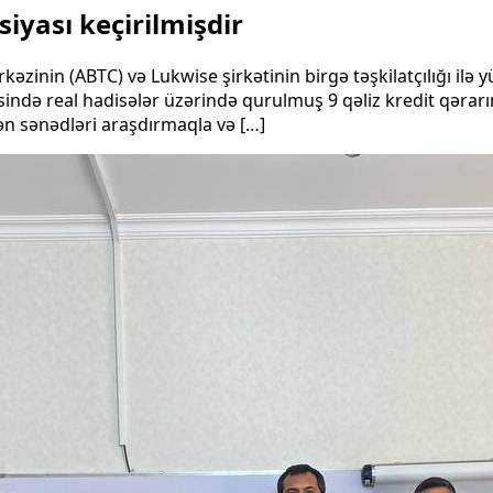
siyası keçirilmişdir
kəzinin (ABTC) və Lukwise şirkətinin birgə təşkilatçılığı ilə
əsində real hadisələr üzərində qurulmuş 9 qəliz kredit qərar
ilən sənədləri araşdırmaqla və […]