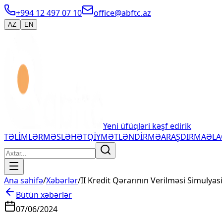
+994 12 497 07 10
office@abftc.az
AZ
EN
Yeni üfüqləri kəşf edirik
TƏLİMLƏR
MƏSLƏHƏT
QİYMƏTLƏNDİRMƏ
ARAŞDIRMA
ƏL
Ana səhifə
/
Xəbərlər
/
II Kredit Qərarının Verilməsi Simulyasi
Bütün xəbərlər
07/06/2024