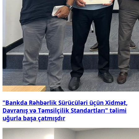
"Bankda Rəhbərlik Sürücüləri üçün Xidmət,
Davranış və Təmsilçilik Standartları" təlimi
uğurla başa çatmışdır