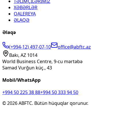
TƏLİMÇİLƏRİMİZ
XƏBƏRLƏR
QALEREYA
ƏLAQƏ
Əlaqə
(+994-12) 497-07-10
office@abftc.az
Bakı, AZ 1014
World Business Centre, 9-cu mərtəbə
Səməd Vurğun küç., 43
Mobil/WhatsApp
+994 50 225 38 88
+994 50 333 94 50
©
2026
ABFTC. Bütün hüquqlar qorunur.