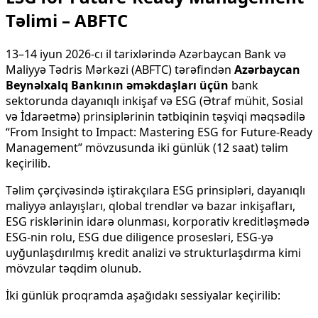
Təlimi – ABFTC
13–14 iyun 2026-cı il tarixlərində Azərbaycan Bank və
Maliyyə Tədris Mərkəzi (ABFTC) tərəfindən
Azərbaycan
Beynəlxalq Bankının əməkdaşları üçün
bank
sektorunda dayanıqlı inkişaf və ESG (Ətraf mühit, Sosial
və İdarəetmə) prinsiplərinin tətbiqinin təşviqi məqsədilə
“From Insight to Impact: Mastering ESG for Future-Ready
Management” mövzusunda iki günlük (12 saat) təlim
keçirilib.
Təlim çərçivəsində iştirakçılara ESG prinsipləri, dayanıqlı
maliyyə anlayışları, qlobal trendlər və bazar inkişafları,
ESG risklərinin idarə olunması, korporativ kreditləşmədə
ESG-nin rolu, ESG due diligence prosesləri, ESG-yə
uyğunlaşdırılmış kredit analizi və strukturlaşdırma kimi
mövzular təqdim olunub.
İki günlük proqramda aşağıdakı sessiyalar keçirilib: