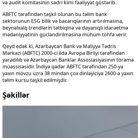
və audit komitəsinin sədri kimi fəaliyyət göstərib.
ABFTC tərəfindən təşkil olunan bu təlim bank
sektorunun ESG bilik və bacarıqlarının artırılmasına,
beynəlxalq trendlərin tətbiqinə və dayanıqlı idarəetmə
mədəniyyətinin gücləndirilməsinə mühüm töhfə verir.
Qeyd edək ki, Azərbaycan Bank və Maliyyə Tədris
Mərkəzi (ABFTC) 2000-ci ildə Avropa Birliyi tərəfindən
yaradılıb və Azərbaycan Banklar Assosiasiyasının törəmə
müəssisəsidir. İndiyə qədər ABFTC tərəfindən 250-yə
yaxın mövzu üzrə 38 mindən çox dinləyiciyə 2600-ə yaxın
təlim kursu təşkil edilmişdir.
Şəkillər