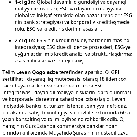
1-ci gün:
Qlobal davamlılıq gündəliyi və dayanıqlı
maliyyə prinsipləri; ESG və dayanıqlı maliyyədə
qlobal və inkişaf etməkdə olan bazar trendləri; ESG-
nin bank strategiyası və korporativ kreditləşmədə
rolu; ESG və kredit risklərinin əsasları.
2-ci gün:
ESG-nin kredit risk qiymətləndirilməsinə
inteqrasiyası; ESG due diligence prosesləri; ESG-yə
uyğunlaşdırılmış kredit analizi və strukturlaşdırma;
əsas nəticələr və strateji baxış.
Təlim
Levan Qogoladze
tərəfindən aparılıb. O, GRI
sertifikatlı dayanıqlılıq mütəxəssisi olaraq 18 ildən çox
təcrübəyə malikdir və bank sektorunda ESG
inteqrasiyası, dayanıqlı maliyyə, risklərin idarə olunması
və korporativ idarəetmə sahəsində ixtisaslaşıb. Levan
indiyədək bankçılıq, turizm, istehsal, səhiyyə, neft-qaz,
pərakəndə satış, texnologiya və dövlət sektorunda 60-a
yaxın konsaltinq və təlim layihəsinə rəhbərlik edib. O,
həmçinin Gürcüstanda kommersiya banklarından
birində iki il ərzində Müşahidə Şurasının müstəqil üzvü