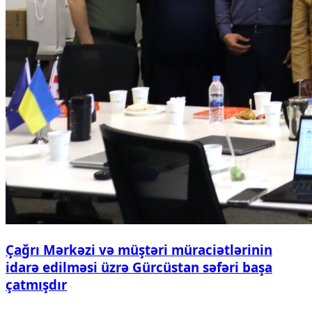
Çağrı Mərkəzi və müştəri müraciətlərinin
idarə edilməsi üzrə Gürcüstan səfəri başa
çatmışdır