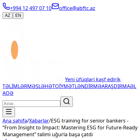
+994 12 497 07 10
office@abftc.az
AZ
EN
Yeni üfüqləri kəşf edirik
TƏLİMLƏR
MƏSLƏHƏT
QİYMƏTLƏNDİRMƏ
ARAŞDIRMA
ƏL
AQƏ
Ana səhifə
/
Xəbərlər
/
ESG training for senior bankers -
“From Insight to Impact: Mastering ESG for Future-Ready
Management” təlimi uğurla başa çatdı