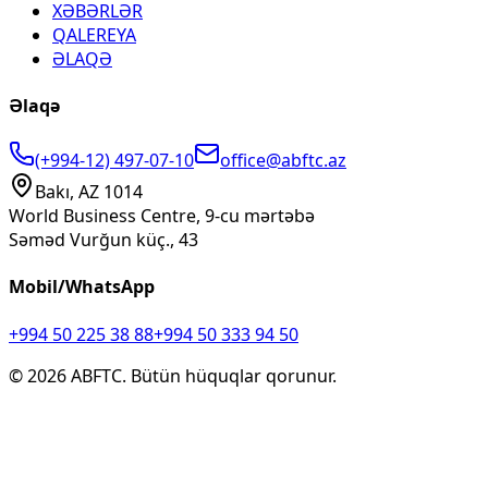
XƏBƏRLƏR
QALEREYA
ƏLAQƏ
Əlaqə
(+994-12) 497-07-10
office@abftc.az
Bakı, AZ 1014
World Business Centre, 9-cu mərtəbə
Səməd Vurğun küç., 43
Mobil/WhatsApp
+994 50 225 38 88
+994 50 333 94 50
©
2026
ABFTC. Bütün hüquqlar qorunur.