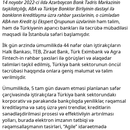
14 noyabr 2022-ci ildə Azərbaycan Bank Tədris Mərkəzinin
təşkilatçılığı, ABA və Türkiye Banklar Birliyinin dəstəyi ilə
bankların kreditləşmə üzrə rəhbər şəxslərinin, o cümlədən
ABA-nın Kredit işi Ekspert Qrupunun üzvlərinin
həm təlim,
həm də Türkiyənin aparıcı bankları ilə təcrübə mübadiləsi
məqsədi ilə İstanbula səfəri başlamışdır.
İlk gün ərzində ümumilikdə 44 nəfər olan iştirakçıların
Halk Bankası, TEB, Ziraat Bank, Türk Eximbank və Agra
Fintech-in rəhbər şəxsləri ilə görüşləri və əlaqədar
təlimləri təşkil edilmiş, Türkiyə bank sektorunun öncül
təcrübəsi haqqında onlara geniş məlumat və təlim
verilmişdir.
Ümumilikdə, 5 tam gün davam etməsi planlanan səfər
çərçivəsində iştirakçılara Türkiyə bank sektorundakı
korporativ və pərakəndə bankçılıqda yeniliklər, rəqəmsal
kreditləşmə və satış üzrə yeni trendlər, kreditlərin
sənədləşdirilməsi prosesi və effektivliyin artırılması
yolları, burada elektron imzanın tətbiqi və
rəqəmsallaşmanın təsirləri, “Agile” idarəetmədə