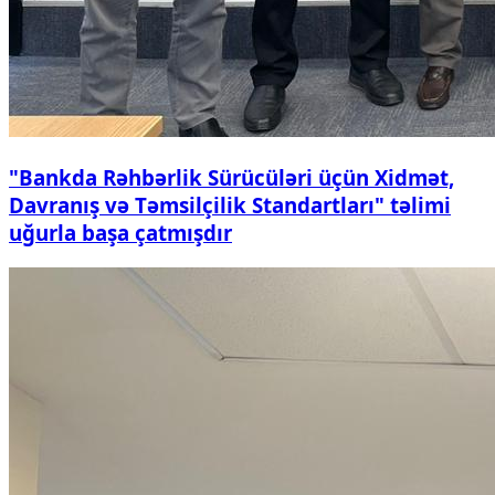
"Bankda Rəhbərlik Sürücüləri üçün Xidmət,
Davranış və Təmsilçilik Standartları" təlimi
uğurla başa çatmışdır