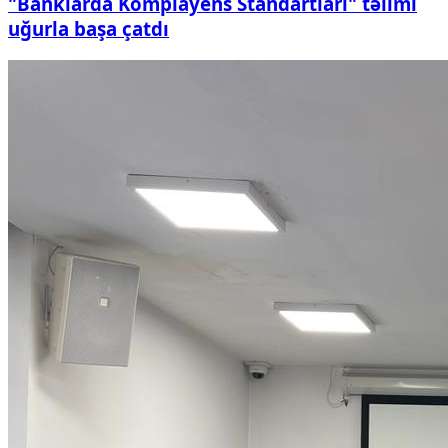
"Banklarda Komplayens Standartları" təlimi
uğurla başa çatdı