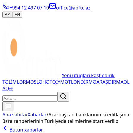
+994 12 497 07 10
office@abftc.az
AZ
EN
Yeni üfüqləri kəşf edirik
TƏLİMLƏR
MƏSLƏHƏT
QİYMƏTLƏNDİRMƏ
ARAŞDIRMA
ƏL
AQƏ
Ana səhifə
/
Xəbərlər
/
Azərbaycan banklarının kreditləşmə
üzrə rəhbərlərinin Türkiyədə təlimlərinə start verilib
Bütün xəbərlər