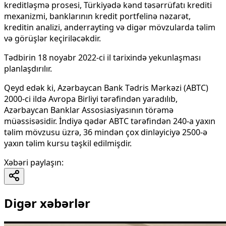
kreditləşmə prosesi, Türkiyədə kənd təsərrüfatı krediti
mexanizmi, banklarının kredit portfelinə nəzarət,
kreditin analizi, anderrayting və digər mövzularda təlim
və görüşlər keçiriləcəkdir.
Tədbirin 18 noyabr 2022-ci il tarixində yekunlaşması
planlaşdırılır.
Qeyd edək ki, Azərbaycan Bank Tədris Mərkəzi (ABTC)
2000-ci ildə Avropa Birliyi tərəfindən yaradılıb,
Azərbaycan Banklar Assosiasiyasının törəmə
müəssisəsidir. İndiyə qədər ABTC tərəfindən 240-a yaxın
təlim mövzusu üzrə, 36 mindən çox dinləyiciyə 2500-ə
yaxın təlim kursu təşkil edilmişdir.
Xəbəri paylaşın
:
Digər xəbərlər