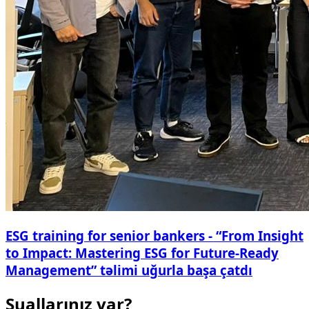
ESG training for senior bankers - “From Insight
to Impact: Mastering ESG for Future-Ready
Management” təlimi uğurla başa çatdı
Suallarınız var?