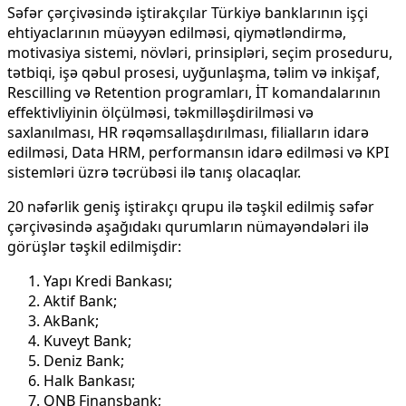
Səfər çərçivəsində iştirakçılar Türkiyə banklarının işçi
ehtiyaclarının müəyyən edilməsi, qiymətləndirmə,
motivasiya sistemi, növləri, prinsipləri, seçim proseduru,
tətbiqi, işə qəbul prosesi, uyğunlaşma, təlim və inkişaf,
Rescilling və Retention programları, İT komandalarının
effektivliyinin ölçülməsi, təkmilləşdirilməsi və
saxlanılması, HR rəqəmsallaşdırılması, filialların idarə
edilməsi, Data HRM, performansın idarə edilməsi və KPI
sistemləri üzrə təcrübəsi ilə tanış olacaqlar.
20 nəfərlik geniş iştirakçı qrupu ilə təşkil edilmiş səfər
çərçivəsində aşağıdakı qurumların nümayəndələri ilə
görüşlər təşkil edilmişdir:
Yapı Kredi Bankası;
Aktif Bank;
AkBank;
Kuveyt Bank;
Deniz Bank;
Halk Bankası;
QNB Finansbank;