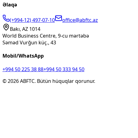
Əlaqə
(+994-12) 497-07-10
office@abftc.az
Bakı, AZ 1014
World Business Centre, 9-cu mərtəbə
Səməd Vurğun küç., 43
Mobil/WhatsApp
+994 50 225 38 88
+994 50 333 94 50
©
2026
ABFTC. Bütün hüquqlar qorunur.