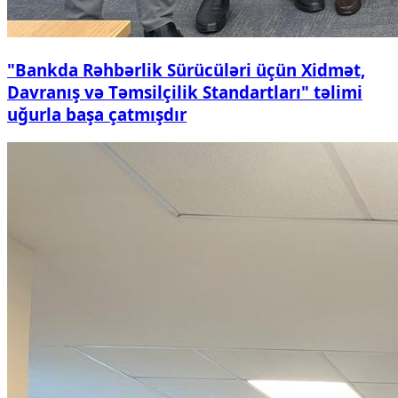
"Bankda Rəhbərlik Sürücüləri üçün Xidmət,
Davranış və Təmsilçilik Standartları" təlimi
uğurla başa çatmışdır