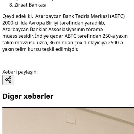
Ziraat Bankası
Qeyd edək ki, Azərbaycan Bank Tədris Mərkəzi (ABTC)
2000-ci ildə Avropa Birliyi tərəfindən yaradılıb,
Azərbaycan Banklar Assosiasiyasının törəmə
müəssisəsidir. İndiyə qədər ABTC tərəfindən 250-a yaxın
təlim mövzusu üzrə, 36 mindən çox dinləyiciyə 2500-ə
yaxın təlim kursu təşkil edilmişdir.
Xəbəri paylaşın
:
Digər xəbərlər