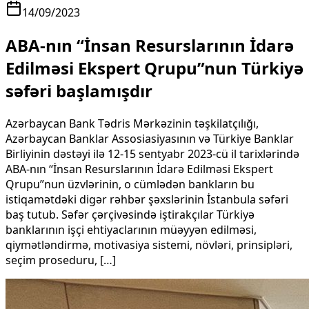
14/09/2023
ABA-nın “İnsan Resurslarının İdarə
Edilməsi Ekspert Qrupu”nun Türkiyə
səfəri başlamışdır
Azərbaycan Bank Tədris Mərkəzinin təşkilatçılığı,
Azərbaycan Banklar Assosiasiyasının və Türkiye Banklar
Birliyinin dəstəyi ilə 12-15 sentyabr 2023-cü il tarixlərində
ABA-nın “İnsan Resurslarının İdarə Edilməsi Ekspert
Qrupu”nun üzvlərinin, o cümlədən bankların bu
istiqamətdəki digər rəhbər şəxslərinin İstanbula səfəri
baş tutub. Səfər çərçivəsində iştirakçılar Türkiyə
banklarının işçi ehtiyaclarının müəyyən edilməsi,
qiymətləndirmə, motivasiya sistemi, növləri, prinsipləri,
seçim proseduru, […]