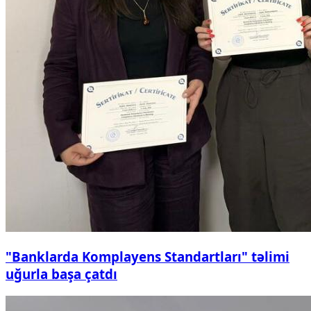
"Banklarda Komplayens Standartları" təlimi
uğurla başa çatdı