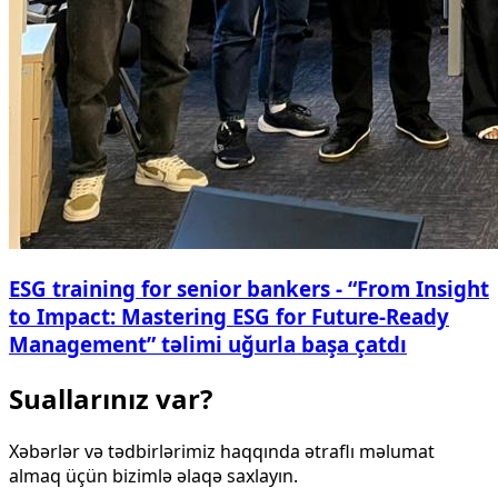
ESG training for senior bankers - “From Insight
to Impact: Mastering ESG for Future-Ready
Management” təlimi uğurla başa çatdı
Suallarınız var?
Xəbərlər və tədbirlərimiz haqqında ətraflı məlumat
almaq üçün bizimlə əlaqə saxlayın.