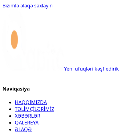
Bizimlə əlaqə saxlayın
Yeni üfüqləri kəşf edirik
Naviqasiya
HAQQIMIZDA
TƏLİMÇİLƏRİMİZ
XƏBƏRLƏR
QALEREYA
ƏLAQƏ