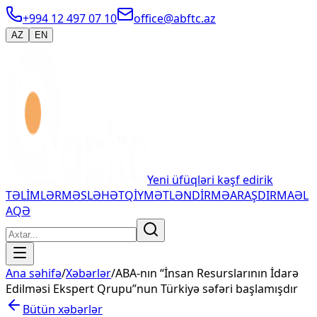
+994 12 497 07 10
office@abftc.az
AZ
EN
Yeni üfüqləri kəşf edirik
TƏLİMLƏR
MƏSLƏHƏT
QİYMƏTLƏNDİRMƏ
ARAŞDIRMA
ƏL
AQƏ
Ana səhifə
/
Xəbərlər
/
ABA-nın “İnsan Resurslarının İdarə
Edilməsi Ekspert Qrupu”nun Türkiyə səfəri başlamışdır
Bütün xəbərlər