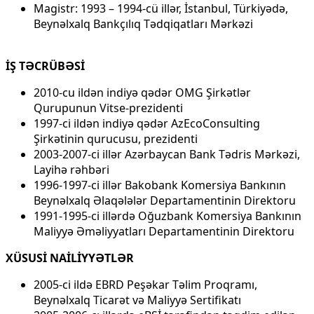
Magistr: 1993 – 1994-cü illər, İstanbul, Türkiyədə,
Beynəlxalq Bankçılıq Tədqiqatları Mərkəzi
İŞ TƏCRÜBƏSİ
2010-cu ildən indiyə qədər OMG Şirkətlər
Qurupunun Vitse-prezidenti
1997-ci ildən indiyə qədər AzEcoConsulting
Şirkətinin qurucusu, prezidenti
2003-2007-ci illər Azərbaycan Bank Tədris Mərkəzi,
Layihə rəhbəri
1996-1997-ci illər Bakobank Komersiya Bankının
Beynəlxalq Əlaqələlər Departamentinin Direktoru
1991-1995-ci illərdə Oğuzbank Komersiya Bankının
Maliyyə Əməliyyatları Departamentinin Direktoru
XÜSUSİ NAİLİYYƏTLƏR
2005-ci ildə EBRD Peşəkar Təlim Proqramı,
Beynəlxalq Ticarət və Maliyyə Sertifikatı