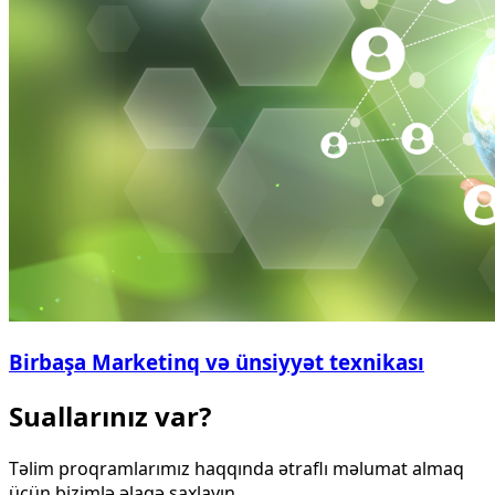
Birbaşa Marketinq və ünsiyyət texnikası
Suallarınız var?
Təlim proqramlarımız haqqında ətraflı məlumat almaq
üçün bizimlə əlaqə saxlayın.