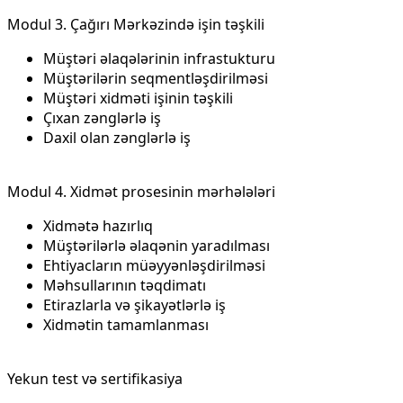
Modul 3. Çağırı Mərkəzində işin təşkili
Müştəri əlaqələrinin infrastukturu
Müştərilərin seqmentləşdirilməsi
Müştəri xidməti işinin təşkili
Çıxan zənglərlə iş
Daxil olan zənglərlə iş
Modul 4. Xidmət prosesinin mərhələləri
Xidmətə hazırlıq
Müştərilərlə əlaqənin yaradılması
Ehtiyacların müəyyənləşdirilməsi
Məhsullarının təqdimatı
Etirazlarla və şikayətlərlə iş
Xidmətin tamamlanması
Yekun test və sertifikasiya