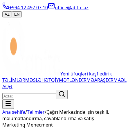
+994 12 497 07 10
office@abftc.az
AZ
EN
Yeni üfüqləri kəşf edirik
TƏLİMLƏR
MƏSLƏHƏT
QİYMƏTLƏNDİRMƏ
ARAŞDIRMA
ƏL
AQƏ
Ana səhifə
/
Təlimlər
/
Çağrı Mərkəzində işin təşkili,
məlumatlandırma, cavablandırma və satış
Marketinq Menecment