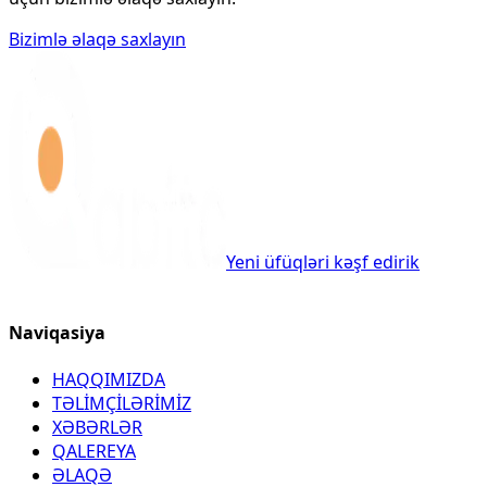
Bizimlə əlaqə saxlayın
Yeni üfüqləri kəşf edirik
Naviqasiya
HAQQIMIZDA
TƏLİMÇİLƏRİMİZ
XƏBƏRLƏR
QALEREYA
ƏLAQƏ