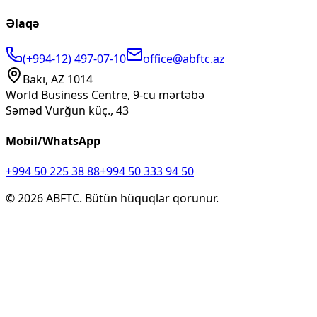
Əlaqə
(+994-12) 497-07-10
office@abftc.az
Bakı, AZ 1014
World Business Centre, 9-cu mərtəbə
Səməd Vurğun küç., 43
Mobil/WhatsApp
+994 50 225 38 88
+994 50 333 94 50
©
2026
ABFTC. Bütün hüquqlar qorunur.