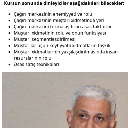
Kursun sonunda dinləyicilər aşağıdakıları biləcəklər:
Çağırı mərkəzinin əhəmiyyəti və rolu
Çağırı mərkəzinin müştəri xidmətində yeri
Çağırı mərkəzini formalaşdıran əsas faktorlar
Müştəri xidmətinin rolu və onun funksiyası
Müştəri seqmentləşdirilməsi
Müştərilər üçün keyfiyyətli xidmətlərin təşkili
Müştəri xidmətlərinin yaxşılaşdırılmasında insan
resurslarının rolu
Əsas satış texnikaları