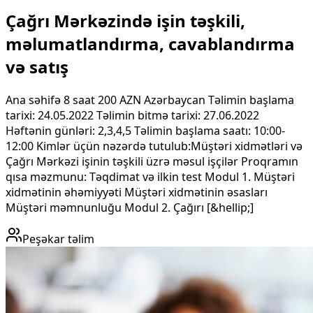
Çağrı Mərkəzində işin təşkili,
məlumatlandırma, cavablandırma
və satış
Ana səhifə 8 saat 200 AZN Azərbaycan Təlimin başlama
tarixi: 24.05.2022 Təlimin bitmə tarixi: 27.06.2022
Həftənin günləri: 2,3,4,5 Təlimin başlama saatı: 10:00-
12:00 Kimlər üçün nəzərdə tutulub:Müştəri xidmətləri və
Çağrı Mərkəzi işinin təşkili üzrə məsul işçilər Proqramın
qısa məzmunu: Təqdimat və ilkin test Modul 1. Müştəri
xidmətinin əhəmiyyəti Müştəri xidmətinin əsasları
Müştəri məmnunluğu Modul 2. Çağırı [&hellip;]
Peşəkar təlim