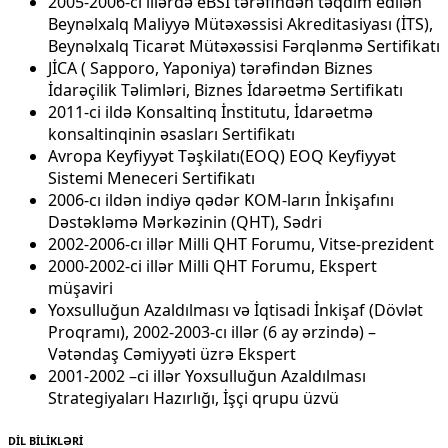
2005-2006-cı illərdə eBSİ tərəfindən təqdim edilən
Beynəlxalq Maliyyə Mütəxəssisi Akreditasiyası (İTS),
Beynəlxalq Ticarət Mütəxəssisi Fərqlənmə Sertifikatı
JİCA ( Sapporo, Yaponiya) tərəfindən Biznes
İdarəçilik Təlimləri, Biznes İdarəetmə Sertifikatı
2011-ci ildə Konsaltinq İnstitutu, İdarəetmə
konsaltinqinin əsasları Sertifikatı
Avropa Keyfiyyət Təşkilatı(EOQ) EOQ Keyfiyyət
Sistemi Meneceri Sertifikatı
2006-cı ildən indiyə qədər KOM-ların İnkişafını
Dəstəkləmə Mərkəzinin (QHT), Sədri
2002-2006-cı illər Milli QHT Forumu, Vitse-prezident
2000-2002-ci illər Milli QHT Forumu, Ekspert
müşaviri
Yoxsulluğun Azaldılması və İqtisadi İnkişaf (Dövlət
Proqramı), 2002-2003-cı illər (6 ay ərzində) –
Vətəndaş Cəmiyyəti üzrə Ekspert
2001-2002 –ci illər Yoxsulluğun Azaldılması
Strategiyaları Hazırlığı, İşçi qrupu üzvü
DİL BİLİKLƏRİ