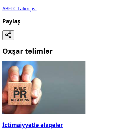
ABFTC Təlimçisi
Paylaş
Oxşar təlimlər
İctimaiyyətlə əlaqələr