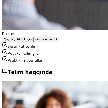
Pulsuz
Qeydiyyatdan keçin
Ətraflı məlumat
Sertifikat verilir
Peşəkar təlimçilər
Praktiki materiallar
Təlim haqqında