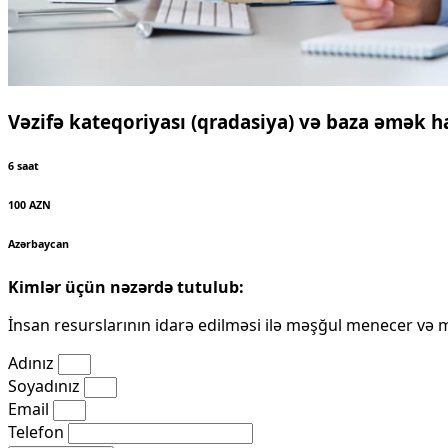
Vəzifə kateqoriyası (qradasiya) və baza əmək h
6 saat
100 AZN
Azərbaycan
Kimlər üçün nəzərdə tutulub:
İnsan resurslarının idarə edilməsi ilə məşğul menecer və 
Adınız
Soyadınız
Email
Telefon