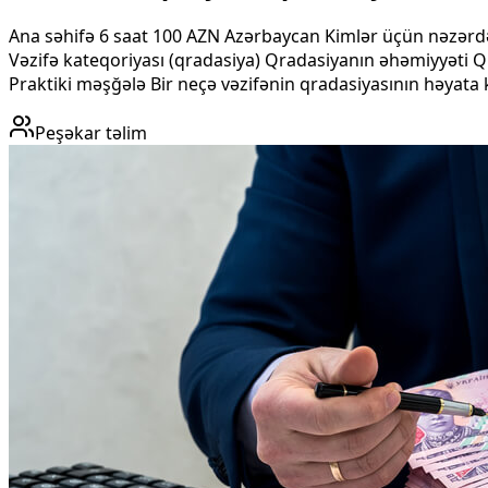
Ana səhifə 6 saat 100 AZN Azərbaycan Kimlər üçün nəzərdə 
Vəzifə kateqoriyası (qradasiya) Qradasiyanın əhəmiyyəti Qr
Praktiki məşğələ Bir neçə vəzifənin qradasiyasının həyata k
Peşəkar təlim