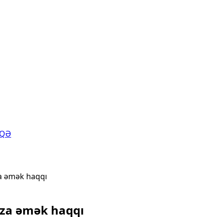
AQƏ
za əmək haqqı
baza əmək haqqı