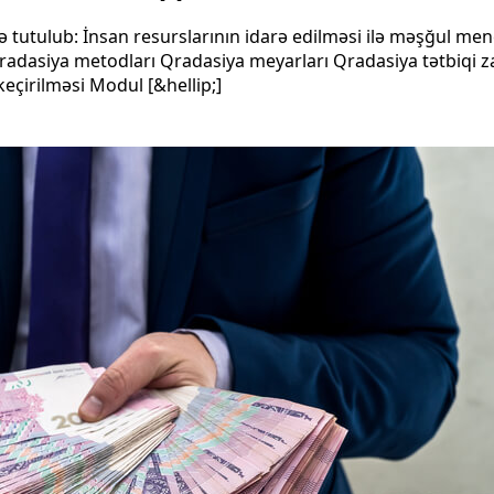
tutulub: İnsan resurslarının idarə edilməsi ilə məşğul mene
adasiya metodları Qradasiya meyarları Qradasiya tətbiqi zam
eçirilməsi Modul [&hellip;]