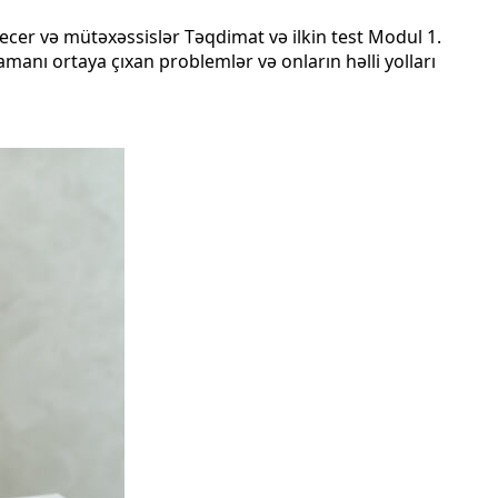
cer və mütəxəssislər Təqdimat və ilkin test Modul 1.
anı ortaya çıxan problemlər və onların həlli yolları