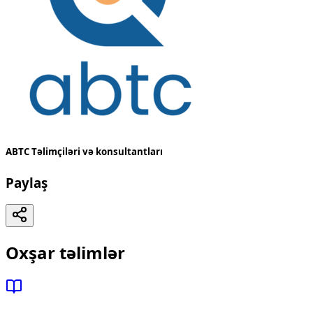
ABTC Təlimçiləri və konsultantları
Paylaş
Oxşar təlimlər