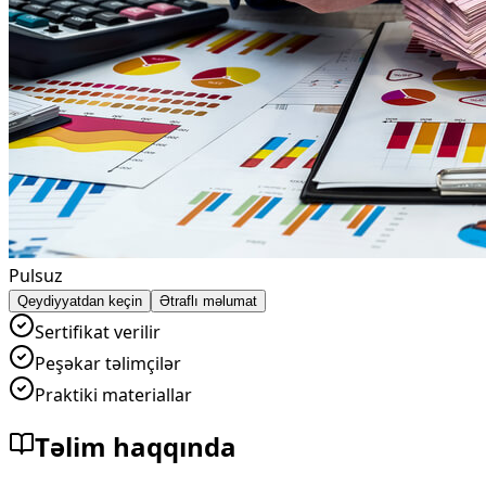
Pulsuz
Qeydiyyatdan keçin
Ətraflı məlumat
Sertifikat verilir
Peşəkar təlimçilər
Praktiki materiallar
Təlim haqqında