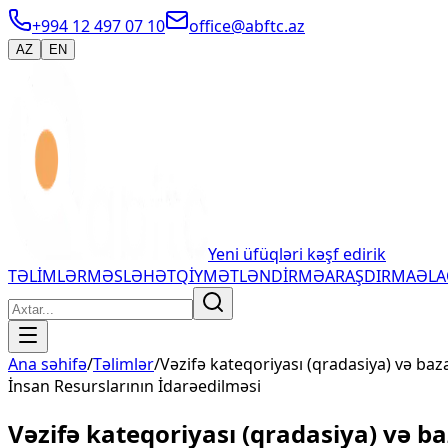
+994 12 497 07 10
office@abftc.az
AZ
EN
Yeni üfüqləri kəşf edirik
TƏLİMLƏR
MƏSLƏHƏT
QİYMƏTLƏNDİRMƏ
ARAŞDIRMA
ƏL
Ana səhifə
/
Təlimlər
/
Vəzifə kateqoriyası (qradasiya) və ba
İnsan Resurslarının İdarəedilməsi
Vəzifə kateqoriyası (qradasiya) və 