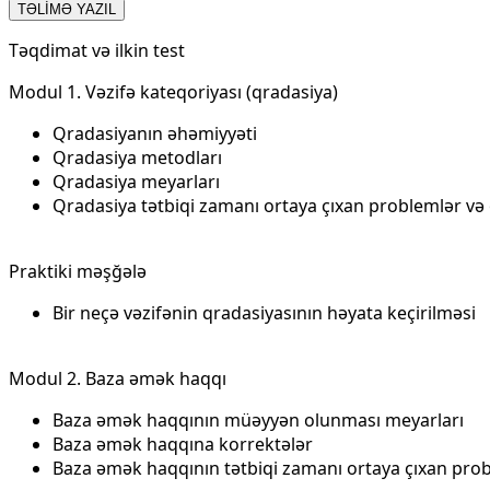
TƏLİMƏ YAZIL
Təqdimat və ilkin test
Modul 1. Vəzifə kateqoriyası (qradasiya)
Qradasiyanın əhəmiyyəti
Qradasiya metodları
Qradasiya meyarları
Qradasiya tətbiqi zamanı ortaya çıxan problemlər və on
Praktiki məşğələ
Bir neçə vəzifənin qradasiyasının həyata keçirilməsi
Modul 2. Baza əmək haqqı
Baza əmək haqqının müəyyən olunması meyarları
Baza əmək haqqına korrektələr
Baza əmək haqqının tətbiqi zamanı ortaya çıxan proble