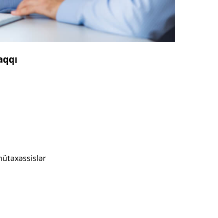
aqqı
mütəxəssislər