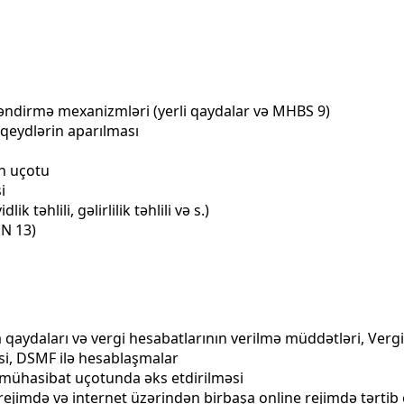
tləndirmə mexanizmləri (yerli qaydalar və MHBS 9)
 qeydlərin aparılması
in uçotu
i
k təhlili, gəlirlilik təhlili və s.)
 N 13)
a qaydaları və vergi hesabatlarının verilmə müddətləri, Verg
si, DSMF ilə hesablaşmalar
mühasibat uçotunda əks etdirilməsi
 rejimdə və internet üzərindən birbaşa online rejimdə tərti