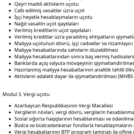
Qeyri maddi aktivlərin uçotu
Cəlb edilmiş vəsaitlər üzrə uçot
İşçi heyətlə hesablaşmaların uçotu
Nağd vəsaitin uçot qaydaları
Verilmiş kreditlərin uçot qaydaları
Verilmiş kreditlər üzrə yaradılmş ehtiyatların qiymə
Maliyyə uçotunun dövrü, işçi cədvəllər və nizamlayıcı
Maliyyə hesabatlarında səhvlərin düzəldilməsi
Maliyyə hesabatlarından sonra baş vermiş hadisələr
Banklarda açıq valyuta mövqeyinin qiymətləndirilməs
Hazırlanmış maliyyə hesabatlarının analitik təhlili (likvidli
Aktivlərin ədalətli dəyər ilə qiymətləndirilməsi (MHBS
Modul 3. Vergi uçotu
Azərbaycan Respublikasının Vergi Məcəlləsi
Vergilərin növləri, vergi dövrü, vergilərin hesablanm
Sosial sığorta haqqlarının hesablanması və ödənilmə
Büdcə və büdcədənkənar fondlarla hesablaşmaların 
Vergi hesabatlarının BTP proqram təminatı ilə ofline