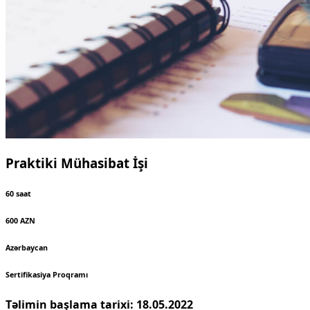
Praktiki Mühasibat İşi
60 saat
600 AZN
Azərbaycan
Sertifikasiya Proqramı
Təlimin başlama tarixi: 18.05.2022