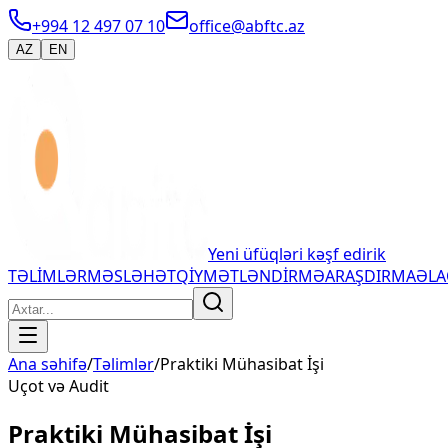
+994 12 497 07 10
office@abftc.az
AZ
EN
Yeni üfüqləri kəşf edirik
TƏLİMLƏR
MƏSLƏHƏT
QİYMƏTLƏNDİRMƏ
ARAŞDIRMA
ƏL
Ana səhifə
/
Təlimlər
/
Praktiki Mühasibat İşi
Uçot və Audit
Praktiki Mühasibat İşi