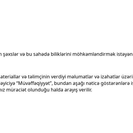
 şəxslər və bu sahədə biliklərini möhkəmləndirmək istəyən
materiallar və təlimçinin verdiyi məlumatlar və izahatlar üzər
əyiciyə “Müvəffəqiyyət”, bundan aşağı nəticə göstərənlərə is
alnız müraciət olunduğu halda arayış verilir.