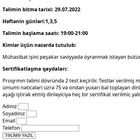
Təlimin bitmə tarixi: 29.07.2022
Həftənin günləri:1,3,5
Təlimin başlama saatı: 19:00-21:00
Kimlər üçün nəzərdə tutulub:
Mühasibat işini peşəkar səviyyədə öyrənmək istəyən bütün
Sertifikatlaşma qaydaları:
Proqrmın təlimi dövründə 2 test keçirilir. Testlər verilmiş 
ümumi nəticələri üzrə 75 və ondan yuxarı bal toplayan dinl
aşağı iştirak etmiş dinləyiciyə heç bir sertifikat verilmir, y
Adınız
Soyadınız
Email
Telefon
TƏLİMƏ YAZIL