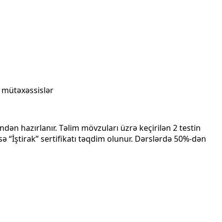
 mütəxəssislər
indən hazırlanır. Təlim mövzuları üzrə keçirilən 2 testin
ə “İştirak” sertifikatı təqdim olunur. Dərslərdə 50%-dən