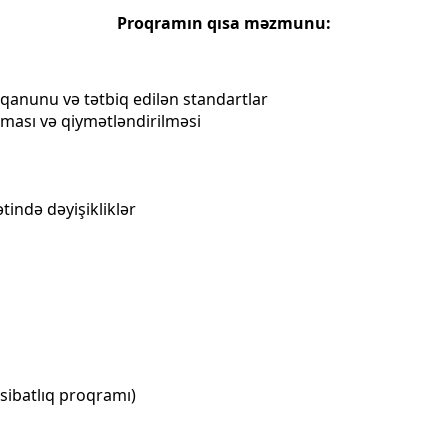
Proqramın qısa məzmunu​:
anunu və tətbiq edilən standartlar
nması və qiymətləndirilməsi
ətində dəyişikliklər
ibatlıq proqramı)