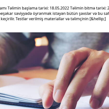
mı Təlimin başlama tarixi: 18.05.2022 Təlimin bitmə tarixi: 
 peşəkar səviyyədə öyrənmək istəyən bütün şəxslər və bu s
çirilir. Testlər verilmiş materiallar və təlimçinin [&hellip;]