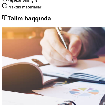
Peşəkar təlimçilər
Praktiki materiallar
Təlim haqqında