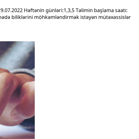
29.07.2022 Həftənin günləri:1,3,5 Təlimin başlama saatı:
ahədə biliklərini möhkəmləndirmək istəyən mütəxəssislər