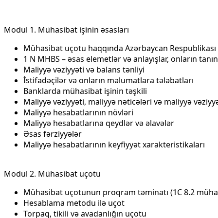
Modul 1. Mühasibat işinin əsasları
Mühasibat uçotu haqqında Azərbaycan Respublikası q
1 N MHBS – əsas elemetlər və anlayışlar, onların tanı
Maliyyə vəziyyəti və balans tənliyi
İstifadəçilər və onların məlumatlara tələbatları
Banklarda mühasibat işinin təşkili
Maliyyə vəziyyəti, maliyyə nəticələri və maliyyə vəziyy
Maliyyə hesabatlarının növləri
Maliyyə hesabatlarına qeydlər və əlavələr
Əsas fərziyyələr
Maliyyə hesabatlarının keyfiyyət xarakteristikaları
Modul 2. Mühasibat uçotu
Mühasibat uçotunun proqram təminatı (1C 8.2 mühas
Hesablama metodu ilə uçot
Torpaq, tikili və avadanlığın uçotu