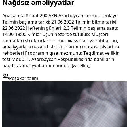
Nağdsız əməliyyatlar
Ana səhifə 8 saat 200 AZN Azərbaycan Format: Onlayn
Təlimin başlama tarixi: 21.06.2022 Təlimin bitmə tarixi:
22.06.2022 Həftənin günləri: 2,3 Təlimin başlama saatı:
14:00-18:00 Kimlər üçün nəzərdə tutulub: Müştəri
xidmətləri strukturlarının mütəxəssisləri və rəhbərləri,
əməliyyatlara nəzarət strukturlarının mütəxəssisləri və
rəhbərləri Proqramın qısa məzmunu: Təqdimat və ilkin
test Modul 1. Azərbaycan Respublikasında bankların
nağdsız əməliyyatlarının hüquqi [&hellip;]
Peşəkar təlim