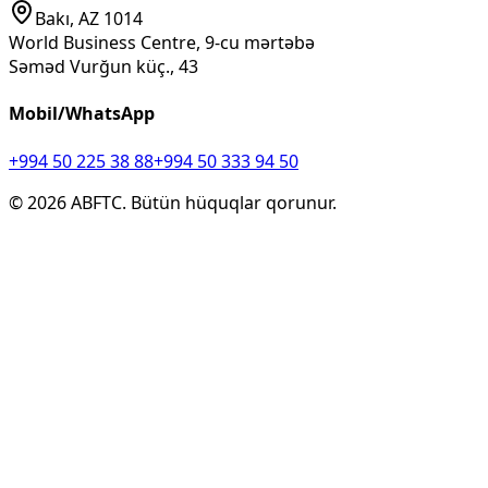
Bakı, AZ 1014
World Business Centre, 9-cu mərtəbə
Səməd Vurğun küç., 43
Mobil/WhatsApp
+994 50 225 38 88
+994 50 333 94 50
©
2026
ABFTC. Bütün hüquqlar qorunur.