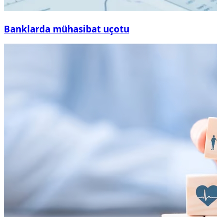
Banklarda mühasibat uçotu