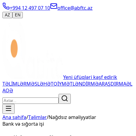
+994 12 497 07 10
office@abftc.az
AZ
EN
Yeni üfüqləri kəşf edirik
TƏLİMLƏR
MƏSLƏHƏT
QİYMƏTLƏNDİRMƏ
ARAŞDIRMA
ƏL
AQƏ
Ana səhifə
/
Təlimlər
/
Nağdsız əməliyyatlar
Bank və sığorta işi