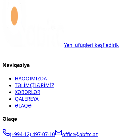
Yeni üfüqləri kəşf edirik
Naviqasiya
HAQQIMIZDA
TƏLİMÇİLƏRİMİZ
XƏBƏRLƏR
QALEREYA
ƏLAQƏ
Əlaqə
(+994-12) 497-07-10
office@abftc.az