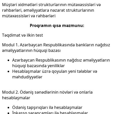
Müştəri xidmətləri strukturlarının mütəxəssisləri və
rəhbərləri, əməliyyatlara nəzarət strukturlarının
mütəxəssisləri və rəhbərləri
Proqramın qısa məzmunu:
Təqdimat və ilkin test
Modul 1. Azərbaycan Respublikasında bankların nağdsız
əməliyyatlarının hüquqi bazası
Azərbaycan Respublikasının nağdsız əməliyyatların
hüquqi bazasında yeniliklər
Hesablaşmalar üzrə qoyulan yeni tələblər və
məhdudiyyətlər
Modul 2. Ödəniş sənədlərinin növləri və onlarla
hesablaşmalar
Ödəniş tapşırıqları ilə hesablaşmalar
İnkasso sərəncamları ilə hesablaşmalar