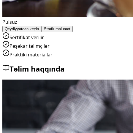
Pulsuz
Qeydiyyatdan keçin
Ətraflı məlumat
Sertifikat verilir
Peşəkar təlimçilər
Praktiki materiallar
Təlim haqqında