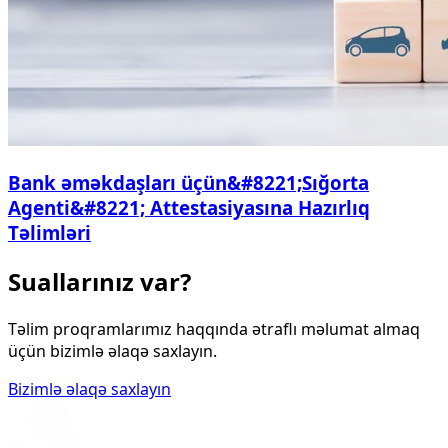
Bank əməkdaşları üçün&#8221;Sığorta
Agenti&#8221; Attestasiyasına Hazırlıq
Təlimləri
Suallarınız var?
Təlim proqramlarımız haqqında ətraflı məlumat almaq
üçün bizimlə əlaqə saxlayın.
Bizimlə əlaqə saxlayın