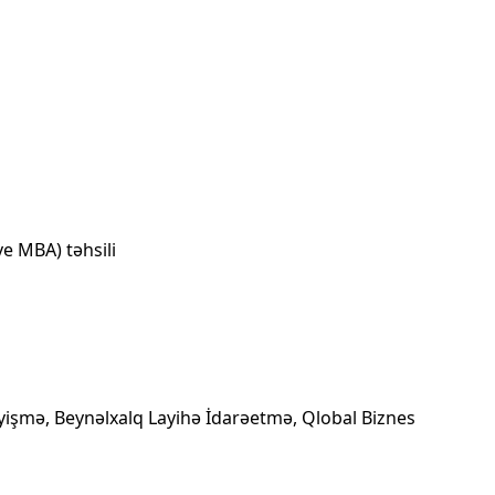
ve MBA) təhsili
əyişmə, Beynəlxalq Layihə İdarəetmə, Qlobal Biznes