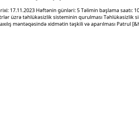
xi: 17.11.2023 Həftənin günləri: 5 Təlimin başlama saatı: 10
ər üzrə təhlükəsizlik sisteminin qurulması Təhlükəsizlik sis
xılış məntəqəsində xidmətin təşkili və aparılması Patrul [&h