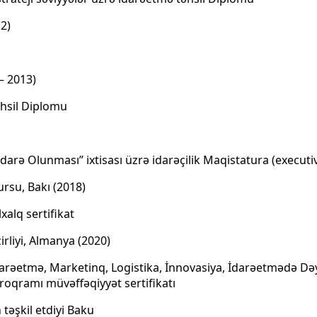
12)
– 2013)
əhsil Diplomu
Idarə Olunması” ixtisası üzrə idarəçilik Maqistatura (executi
ursu, Bakı (2018)
xalq sertifikat
irliyi, Almanya (2020)
 İdarəetmə, Marketinq, Logistika, İnnovasiya, İdarəetmədə D
roqramı müvəffəqiyyət sertifikatı
 təşkil etdiyi Baku