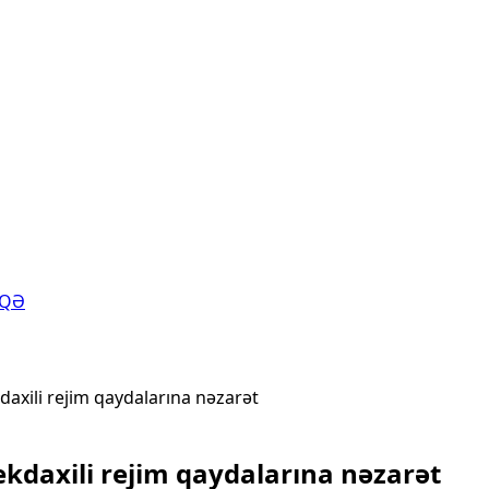
AQƏ
daxili rejim qaydalarına nəzarət
ekdaxili rejim qaydalarına nəzarət