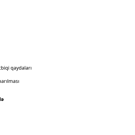
tbiqi qaydaları
parılması
də