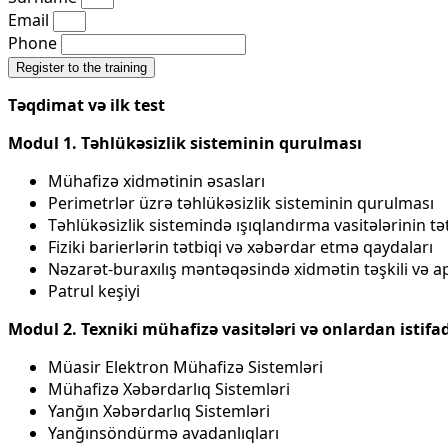
Email
Phone
Register to the training
Təqdimat və ilk test
Modul 1.
Təhlükəsizlik sisteminin qurulması
Mühafizə xidmətinin əsasları
Perimetrlər üzrə təhlükəsizlik sisteminin qurulması
Təhlükəsizlik sistemində ışıqlandırma vasitələrinin tə
Fiziki barierlərin tətbiqi və xəbərdar etmə qaydaları
Nəzarət-buraxılış məntəqəsində xidmətin təşkili və a
Patrul keşiyi
Modul 2.
Texniki
mühafizə
vasitələr
i və onlardan
istifa
Müasir Elektron Mühafizə Sistemləri
Mühafizə Xəbərdarlıq Sistemləri
Yanğın Xəbərdarlıq Sistemləri
Yanğınsöndürmə avadanlıqları