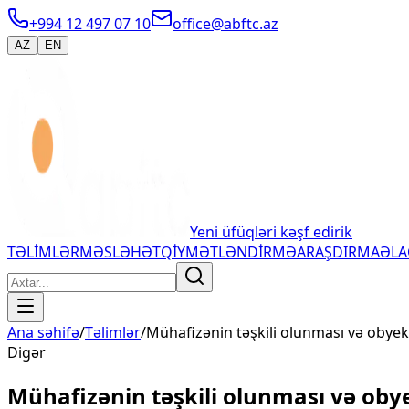
+994 12 497 07 10
office@abftc.az
AZ
EN
Yeni üfüqləri kəşf edirik
TƏLİMLƏR
MƏSLƏHƏT
QİYMƏTLƏNDİRMƏ
ARAŞDIRMA
ƏL
Ana səhifə
/
Təlimlər
/
Mühafizənin təşkili olunması və obyek
Digər
Mühafizənin təşkili olunması və oby