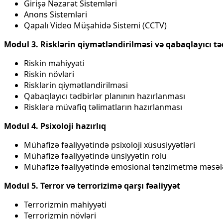
Girişə Nəzarət Sistemləri
Anons Sistemləri
Qapalı Video Müşahidə Sistemi (CCTV)
Modul 3. Risklərin qiymətləndirilməsi və qabaqlayıcı tə
Riskin mahiyyəti
Riskin növləri
Risklərin qiymətləndirilməsi
Qabaqlayıcı tədbirlər planının hazırlanması
Risklərə müvafiq təlimatların hazırlanması
Modul 4. Psixoloji hazırlıq
Mühafizə fəaliyyətində psixoloji xüsusiyyətləri
Mühafizə fəaliyyətində ünsiyyətin rolu
Mühafizə fəaliyyətində emosional tənzimetmə məsələ
Modul 5. Terror və terrorizimə qarşı fəaliyyət
Terrorizmin mahiyyəti
Terrorizmin növləri