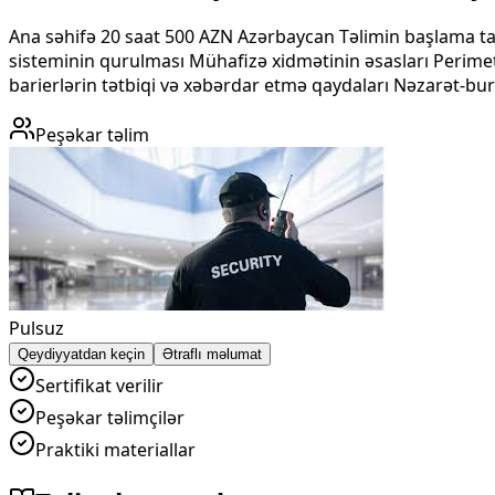
Ana səhifə 20 saat 500 AZN Azərbaycan Təlimin başlama tari
sisteminin qurulması Mühafizə xidmətinin əsasları Perimetrl
barierlərin tətbiqi və xəbərdar etmə qaydaları Nəzarət-bura
Peşəkar təlim
Pulsuz
Qeydiyyatdan keçin
Ətraflı məlumat
Sertifikat verilir
Peşəkar təlimçilər
Praktiki materiallar