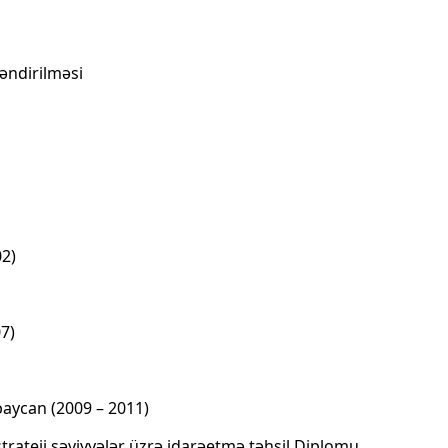
ləndirilməsi
02)
07)
baycan (2009 – 2011)
strateji səviyyələr üzrə idarəetmə təhsil Diplomu