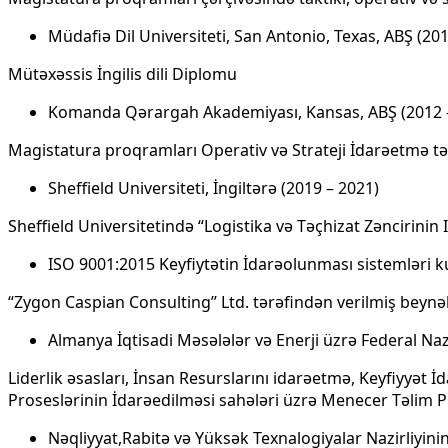
Müdafiə Dil Universiteti, San Antonio, Texas, ABŞ (20
Mütəxəssis İngilis dili Diplomu
Komanda Qərargah Akademiyası, Kansas, ABŞ (2012 
Magistatura proqramları Operativ və Strateji İdarəetmə t
Sheffield Universiteti, İngiltərə (2019 – 2021)
Sheffield Universitetində “Logistika və Təçhizat Zəncirinin 
ISO 9001:2015 Keyfiytətin İdarəolunması sistemləri k
“Zygon Caspian Consulting” Ltd. tərəfindən verilmiş beynəl
Almanya İqtisadi Məsələlər və Enerji üzrə Federal Naz
Liderlik əsasları, İnsan Resurslarını idarəetmə, Keyfiyyət
Proseslərinin İdarəedilməsi sahələri üzrə Menecer Təlim P
Nəqliyyat,Rabitə və Yüksək Texnalogiyalar Nazirliyinin