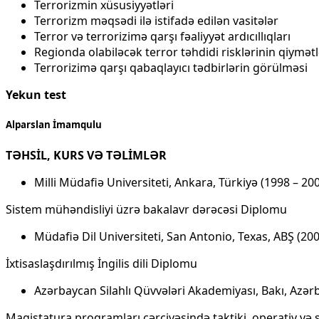
Terrorizmin xüsusiyyətləri
Terrorizm məqsədi ilə istifadə edilən vasitələr
Terror və terrorizimə qarşı fəaliyyət ardıcıllıqları
Regionda olabiləcək terror təhdidi risklərinin qiymət
Terrorizimə qarşı qabaqlayıcı tədbirlərin görülməsi
Yekun test
Alparslan İmamqulu
TƏHSİL, KURS VƏ TƏLİMLƏR
Milli Müdafiə Universiteti, Ankara, Türkiyə (1998 – 20
Sistem mühəndisliyi üzrə bakalavr dərəcəsi Diplomu
Müdafiə Dil Universiteti, San Antonio, Texas, ABŞ (20
İxtisaslaşdırılmış İngilis dili Diplomu
Azərbaycan Silahlı Qüvvələri Akademiyası, Bakı, Azər
Magistatura proqramları çərçivəsində taktiki, operativ və 