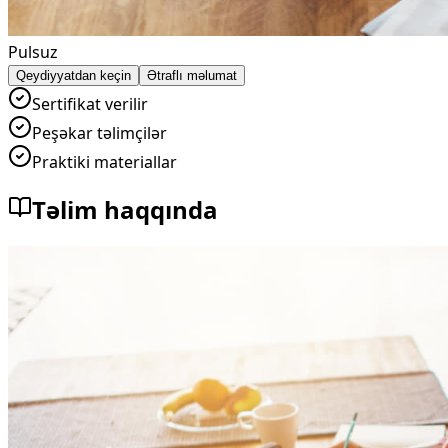
Pulsuz
Qeydiyyatdan keçin
Ətraflı məlumat
Sertifikat verilir
Peşəkar təlimçilər
Praktiki materiallar
Təlim haqqında