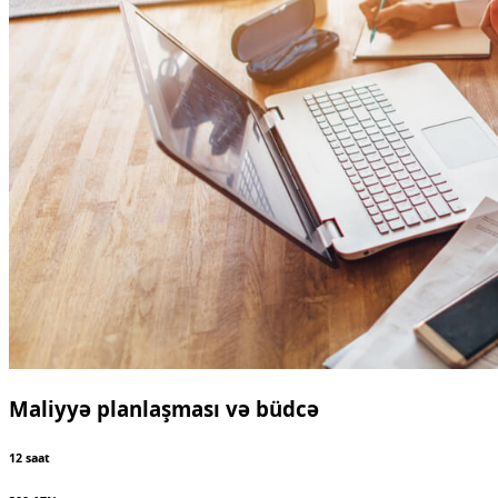
Maliyyə planlaşması və büdcə
12 saat