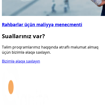
Rəhbərlər üçün maliyyə menecmenti
Suallarınız var?
Təlim proqramlarımız haqqında ətraflı məlumat almaq
üçün bizimlə əlaqə saxlayın.
Bizimlə əlaqə saxlayın