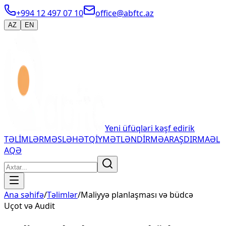
+994 12 497 07 10
office@abftc.az
AZ
EN
Yeni üfüqləri kəşf edirik
TƏLİMLƏR
MƏSLƏHƏT
QİYMƏTLƏNDİRMƏ
ARAŞDIRMA
ƏL
AQƏ
Ana səhifə
/
Təlimlər
/
Maliyyə planlaşması və büdcə
Uçot və Audit