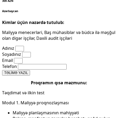
300 AZN
Azərbaycan
Kimlər üçün nəzərdə tutulub:
Maliyyə menecerləri, Baş mühasiblər və büdcə ilə məşğul
olan digər işçilər, Daxili audit işçiləri
Adınız
Soyadınız
Email
Telefon
TƏLİMƏ YAZIL
Proqramın qısa məzmunu​:
Təqdimat və ilkin test
Modul 1. Maliyyə proqnozlaşması
Maliyyə planlaşmasının mahiyyəti