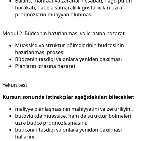
Balans, mənfəət və zərərlər hesabatı, nağd pulun
hərəkəti, habelə səmərəlilik göstəriciləri üzrə
proqnozların müəyyən olunması
Modul 2. Büdcənin hazırlanması və icrasına nəzarət
Müəssisə və struktur bölmələrinin büdcəsinin
hazırlanması prosesi
Büdcənin təsdiqi və onlara yenidən baxılması
Planların icrasına nəzarət
Yekun test
Kursun sonunda iştirakçılar aşağıdakıları biləcəklər:
maliyyə planlaşmasının mahiyyətini və zəruriliyini,
bütövlükdə müəssisə, həm də struktur bölmələri
üzrə büdcə proqnozlaşmasını,
büdcənin təsdiqi və onlara yenidən baxılması
hallarını,