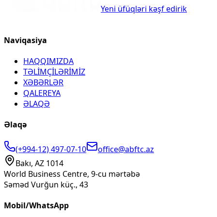
Yeni üfüqləri kəşf edirik
Naviqasiya
HAQQIMIZDA
TƏLİMÇİLƏRİMİZ
XƏBƏRLƏR
QALEREYA
ƏLAQƏ
Əlaqə
(+994-12) 497-07-10
office@abftc.az
Bakı, AZ 1014
World Business Centre, 9-cu mərtəbə
Səməd Vurğun küç., 43
Mobil/WhatsApp