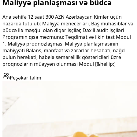
Maliyyə planlaşması və büdcə
Ana səhifə 12 saat 300 AZN Azərbaycan Kimlər üçün
nəzərdə tutulub: Maliyyə menecerləri, Baş mühasiblər və
büdcə ilə məşğul olan digər işçilər, Daxili audit işçiləri
Proqramın qısa məzmunu​: Təqdimat və ilkin test Modul
1. Maliyyə proqnozlaşması Maliyyə planlaşmasının
mahiyyəti Balans, mənfəət və zərərlər hesabatı, nağd
pulun hərəkəti, habelə səmərəlilik göstəriciləri üzrə
proqnozların müəyyən olunması Modul [&hellip;]
Peşəkar təlim