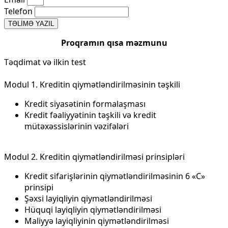
Telefon
TƏLİMƏ YAZIL
Proqramın qısa məzmunu
Təqdimat və ilkin test
Modul 1. Kreditin qiymətləndirilməsinin təşkili
Kredit siyasətinin formalaşması
Kredit fəaliyyətinin təşkili və kredit
mütəxəssislərinin vəzifələri
Modul 2. Kreditin qiymətləndirilməsi prinsipləri
Kredit sifarişlərinin qiymətləndirilməsinin 6 «C»
prinsipi
Şəxsi layiqliyin qiymətləndirilməsi
Hüquqi layiqliyin qiymətləndirilməsi
Maliyyə layiqliyinin qiymətləndirilməsi