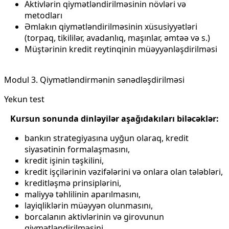
Aktivlərin qiymətləndirilməsinin növləri və
metodları
Əmlakın qiymətləndirilməsinin xüsusiyyətləri
(torpaq, tikililər, avadanlıq, maşınlar, əmtəə və s.)
Müştərinin kredit reytinqinin müəyyənləşdirilməsi
Modul 3. Qiymətləndirmənin sənədləşdirilməsi
Yekun test
Kursun sonunda dinləyilər aşağıdakıları biləcəklər:
bankın strategiyasına uyğun olaraq, kredit
siyasətinin formalaşmasını,
kredit işinin təşkilini,
kredit işçilərinin vəzifələrini və onlara olan tələbləri,
kreditləşmə prinsiplərini,
maliyyə təhlilinin aparılmasını,
layiqliklərin müəyyən olunmasını,
borcalanın aktivlərinin və girovunun
qiymətləndirilməsini,