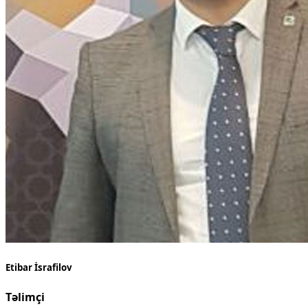
Etibar İsrafilov
Təlimçi