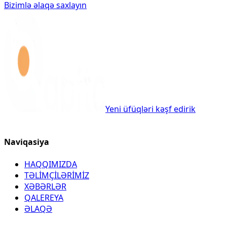
Bizimlə əlaqə saxlayın
Yeni üfüqləri kəşf edirik
Naviqasiya
HAQQIMIZDA
TƏLİMÇİLƏRİMİZ
XƏBƏRLƏR
QALEREYA
ƏLAQƏ