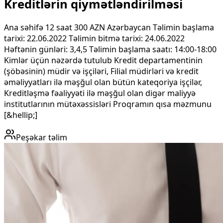
Kreditlərin qiymətləndirilməsi
Ana səhifə 12 saat 300 AZN Azərbaycan Təlimin başlama
tarixi: 22.06.2022 Təlimin bitmə tarixi: 24.06.2022
Həftənin günləri: 3,4,5 Təlimin başlama saatı: 14:00-18:00
Kimlər üçün nəzərdə tutulub Kredit departamentinin
(şöbəsinin) müdir və işçiləri, Filial müdirləri və kredit
əməliyyatları ilə məşğul olan bütün kateqoriya işçilər,
Kreditləşmə fəaliyyəti ilə məşğul olan digər maliyyə
institutlarının mütəxəssisləri Proqramın qısa məzmunu
[&hellip;]
Peşəkar təlim