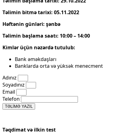
Təlimin başlama tarixi: 29.10.2022
Təlimin bitmə tarixi: 05.11.2022
Həftənin günləri: şənbə
Təlimin başlama saatı: 10:00 – 14:00
Kimlər üçün nəzərdə tutulub:
Bank əməkdaşları
Banklarda orta və yüksək menecment
Adınız
Soyadınız
Email
Telefon
TƏLİMƏ YAZIL
Təqdimat və ilkin test