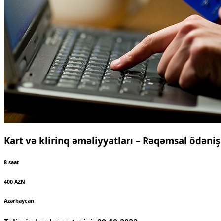
Kart və klirinq əməliyyatları – Rəqəmsal ödəni
8 saat
400 AZN
Azərbaycan