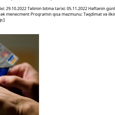
i: 29.10.2022 Təlimin bitmə tarixi: 05.11.2022 Həftənin günl
sək menecment Proqramın qısa məzmunu: Təqdimat və ilkin 
p;]