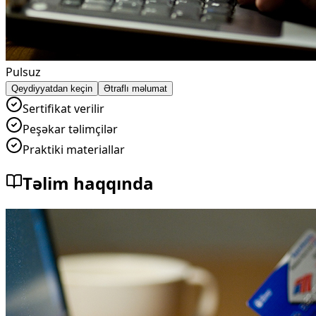
Pulsuz
Qeydiyyatdan keçin
Ətraflı məlumat
Sertifikat verilir
Peşəkar təlimçilər
Praktiki materiallar
Təlim haqqında