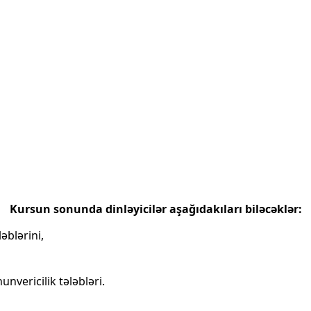
Kursun sonunda dinləyicilər aşağıdakıları biləcəklər:
əblərini,
vericilik tələbləri.