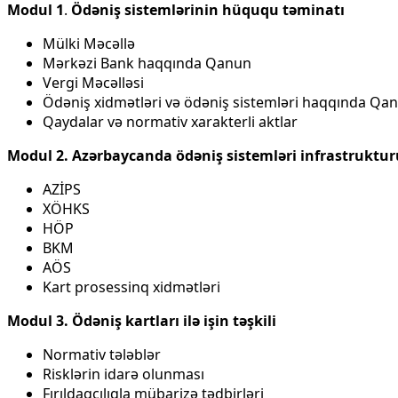
Modul 1
.
Ödəniş sistemlərinin hüququ təminatı
Mülki Məcəllə
Mərkəzi Bank haqqında Qanun
Vergi Məcəlləsi
Ödəniş xidmətləri və ödəniş sistemləri haqqında Qa
Qaydalar və normativ xarakterli aktlar
Modul 2.
Azərbaycanda ödəniş sistemləri infrastruktur
AZİPS
XÖHKS
HÖP
BKM
AÖS
Kart prosessinq xidmətləri
Modul 3. Ödəniş kartları ilə işin təşkili
Normativ tələblər
Risklərin idarə olunması
Fırıldaqçılıqla mübarizə tədbirləri