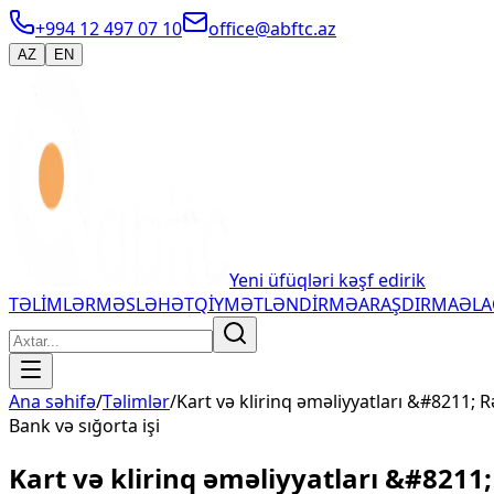
+994 12 497 07 10
office@abftc.az
AZ
EN
Yeni üfüqləri kəşf edirik
TƏLİMLƏR
MƏSLƏHƏT
QİYMƏTLƏNDİRMƏ
ARAŞDIRMA
ƏL
Ana səhifə
/
Təlimlər
/
Kart və klirinq əməliyyatları &#8211;
Bank və sığorta işi
Kart və klirinq əməliyyatları &#8211