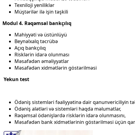
Texniloji yeniliklər
Müştərilər ilə işin təşkili
Modul 4. Rəqəmsal bankçılıq
Mahiyyəti və üstünlüyü
Beynəlxalq təcrübə
Açıq bankçılıq
Risklərin idarə olunması
Məsafədən əməliyyatlar
Məsafədən xidmətlərin göstərilməsi
Yekun test
Ödəniş sistemləri fəaliyyətinə dair qanunvericiliyin təl
Ödəniş alətləri və sistemləri haqda məlumatlar,
Rəqəmsal ödənişlərdə risklərin idarə olunmasını,
Məsafədən bank xidmətlərinin göstərilməsi üçün qanun