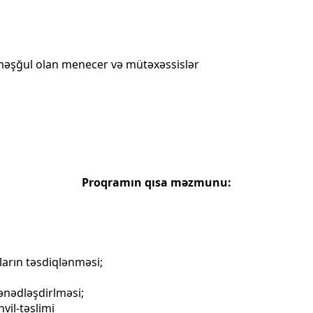
ə məşğul olan menecer və mütəxəssislər
Proqramın qısa məzmunu:
ların təsdiqlənməsi;
ənədləşdirlməsi;
vil-təslimi