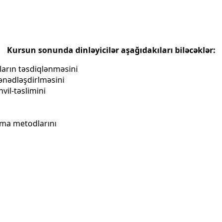
Kursun sonunda dinləyicilər aşağıdakıları biləcəklər:
ların təsdiqlənməsini
sənədləşdirlməsini
vil-təslimini
ınma metodlarını