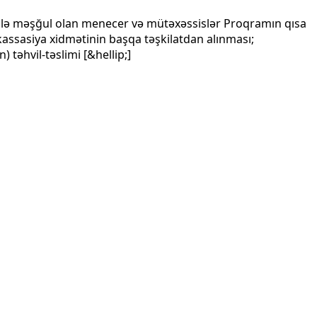
ı ilə məşğul olan menecer və mütəxəssislər Proqramın qısa
assasiya xidmətinin başqa təşkilatdan alınması;
 təhvil-təslimi [&hellip;]