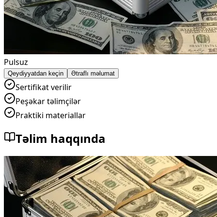
Pulsuz
Qeydiyyatdan keçin
Ətraflı məlumat
Sertifikat verilir
Peşəkar təlimçilər
Praktiki materiallar
Təlim haqqında