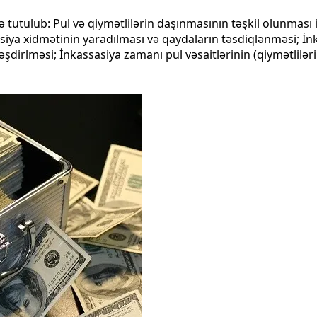
 tutulub: Pul və qiymətlilərin daşınmasının təşkil olunmas
iya xidmətinin yaradılması və qaydaların təsdiqlənməsi; İnk
dirlməsi; İnkassasiya zamanı pul vəsaitlərinin (qiymətlilərin)