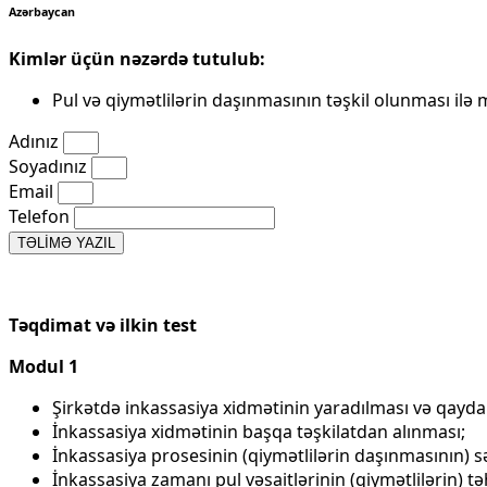
Azərbaycan
Kimlər üçün nəzərdə tutulub:
Pul və qiymətlilərin daşınmasının təşkil olunması il
Adınız
Soyadınız
Email
Telefon
TƏLİMƏ YAZIL
Təqdimat və ilkin test
Modul 1
Şirkətdə inkassasiya xidmətinin yaradılması və qayda
İnkassasiya xidmətinin başqa təşkilatdan alınması;
İnkassasiya prosesinin (qiymətlilərin daşınmasının) s
İnkassasiya zamanı pul vəsaitlərinin (qiymətlilərin) təh