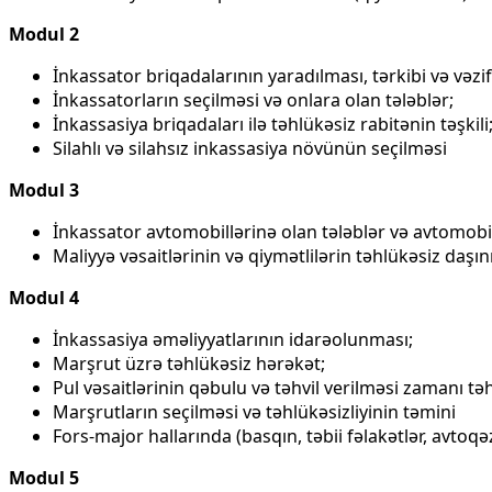
Modul 2
İnkassator briqadalarının yaradılması, tərkibi və vəzif
İnkassatorların seçilməsi və onlara olan tələblər;
İnkassasiya briqadaları ilə təhlükəsiz rabitənin təşkili
Silahlı və silahsız inkassasiya növünün seçilməsi
Modul 3
İnkassator avtomobillərinə olan tələblər və avtomobil
Maliyyə vəsaitlərinin və qiymətlilərin təhlükəsiz daş
Modul 4
İnkassasiya əməliyyatlarının idarəolunması;
Marşrut üzrə təhlükəsiz hərəkət;
Pul vəsaitlərinin qəbulu və təhvil verilməsi zamanı təhl
Marşrutların seçilməsi və təhlükəsizliyinin təmini
Fors-major hallarında (basqın, təbii fəlakətlər, avtoq
Modul 5