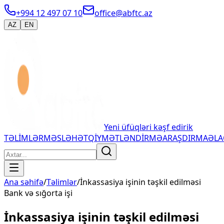
+994 12 497 07 10
office@abftc.az
AZ
EN
Yeni üfüqləri kəşf edirik
TƏLİMLƏR
MƏSLƏHƏT
QİYMƏTLƏNDİRMƏ
ARAŞDIRMA
ƏL
Ana səhifə
/
Təlimlər
/
İnkassasiya işinin təşkil edilməsi
Bank və sığorta işi
İnkassasiya işinin təşkil edilməsi