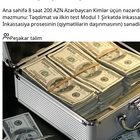
Ana səhifə 8 saat 200 AZN Azərbaycan Kimlər üçün nəzərdə
məzmunu: Təqdimat və ilkin test Modul 1 Şirkətdə inkassas
İnkassasiya prosesinin (qiymətlilərin daşınmasının) sənədləş
Peşəkar təlim