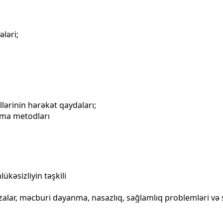
ələri;
;
lərinin hərəkət qaydaları;
ınma metodları
ükəsizliyin təşkili
əzalar, məcburi dayanma, nasazlıq, sağlamlıq problemləri və 