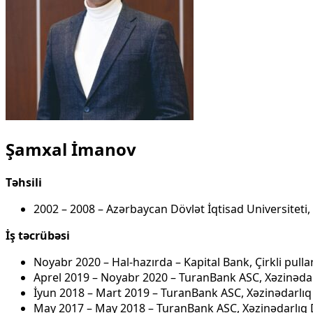
Şamxal İmanov
T
ə
hsili
2002 – 2008 – Azərbaycan Dövlət İqtisad Universiteti, İ
İş
t
ə
crüb
ə
si
Noyabr 2020 – Hal-hazırda – Kapital Bank, Çirkli pull
Aprel 2019 – Noyabr 2020 – TuranBank ASC, Xəzinəda
İyun 2018 – Mart 2019 – TuranBank ASC, Xəzinədarlıq
May 2017 – May 2018 – TuranBank ASC, Xəzinədarlıq D