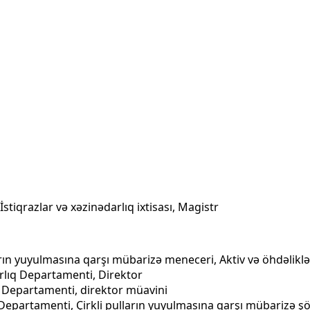
stiqrazlar və xəzinədarlıq ixtisası, Magistr
arın yuyulmasına qarşı mübarizə meneceri, Aktiv və öhdəliklə
rlıq Departamenti, Direktor
 Departamenti, direktor müavini
epartamenti, Çirkli pulların yuyulmasına qarşı mübarizə ş