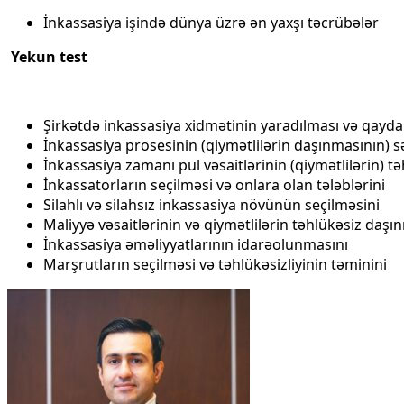
İnkassasiya işində dünya üzrə ən yaxşı təcrübələr
Yekun test
Şirkətdə inkassasiya xidmətinin yaradılması və qayda
İnkassasiya prosesinin (qiymətlilərin daşınmasının) 
İnkassasiya zamanı pul vəsaitlərinin (qiymətlilərin) təh
İnkassatorların seçilməsi və onlara olan tələblərini
Silahlı və silahsız inkassasiya növünün seçilməsini
Maliyyə vəsaitlərinin və qiymətlilərin təhlükəsiz daş
İnkassasiya əməliyyatlarının idarəolunmasını
Marşrutların seçilməsi və təhlükəsizliyinin təminini