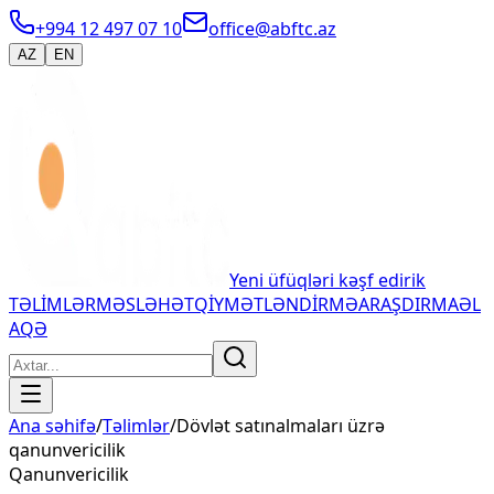
+994 12 497 07 10
office@abftc.az
AZ
EN
Yeni üfüqləri kəşf edirik
TƏLİMLƏR
MƏSLƏHƏT
QİYMƏTLƏNDİRMƏ
ARAŞDIRMA
ƏL
AQƏ
Ana səhifə
/
Təlimlər
/
Dövlət satınalmaları üzrə
qanunvericilik
Qanunvericilik