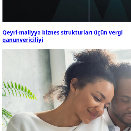
Qeyri-maliyyə biznes strukturları üçün vergi
qanunvericiliyi