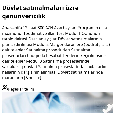
Dövlət satınalmaları üzrə
qanunvericilik
Ana səhifə 12 saat 300 AZN Azərbaycan Proqramın qısa
məzmunu​: Təqdimat və ilkin test Modul 1 Qanunun
tətbiq dairəsi Əsas anlayışlar Dövlət satınalmalarının
planlaşdırılması Modul 2 Malgöndərənlərə (podratçılara)
dair tələblər Satınalma prosedurları Satınalma
prosedurları haqqında hesabat Tenderin keçirilməsinə
dair tələblər Modul 3 Satınalma proseslərində
saxtakarlıq növləri Satınalma proseslərində saxtakarlıq
hallarının qarşısının alınması Dövlət satınalmalarında
maraqların [&hellip;]
Peşəkar təlim