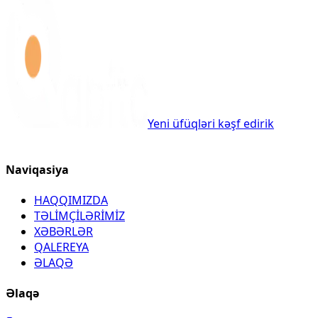
Yeni üfüqləri kəşf edirik
Naviqasiya
HAQQIMIZDA
TƏLİMÇİLƏRİMİZ
XƏBƏRLƏR
QALEREYA
ƏLAQƏ
Əlaqə