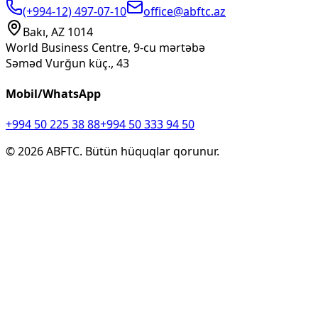
(+994-12) 497-07-10
office@abftc.az
Bakı, AZ 1014
World Business Centre, 9-cu mərtəbə
Səməd Vurğun küç., 43
Mobil/WhatsApp
+994 50 225 38 88
+994 50 333 94 50
©
2026
ABFTC. Bütün hüquqlar qorunur.