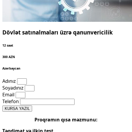
Dövlət satınalmaları üzrə qanunvericilik
12 saat
300 AZN
Azərbaycan
Adınız
Soyadınız
Email
Telefon
KURSA YAZIL
Proqramın qısa məzmunu​:
Təqdimat və ilkin test