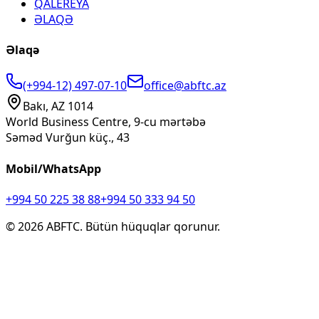
QALEREYA
ƏLAQƏ
Əlaqə
(+994-12) 497-07-10
office@abftc.az
Bakı, AZ 1014
World Business Centre, 9-cu mərtəbə
Səməd Vurğun küç., 43
Mobil/WhatsApp
+994 50 225 38 88
+994 50 333 94 50
©
2026
ABFTC. Bütün hüquqlar qorunur.