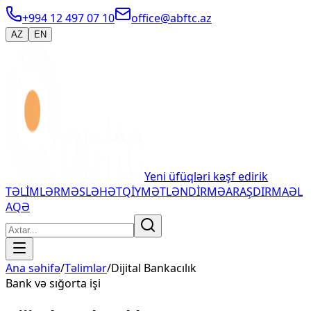
+994 12 497 07 10
office@abftc.az
AZ
EN
Yeni üfüqləri kəşf edirik
TƏLİMLƏR
MƏSLƏHƏT
QİYMƏTLƏNDİRMƏ
ARAŞDIRMA
ƏL
AQƏ
Ana səhifə
/
Təlimlər
/
Dijital Bankacılık
Bank və sığorta işi