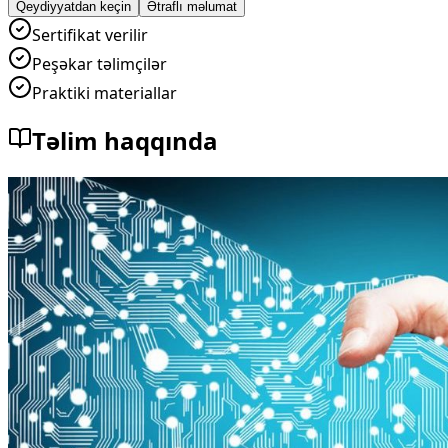
Qeydiyyatdan keçin
Ətraflı məlumat
Sertifikat verilir
Peşəkar təlimçilər
Praktiki materiallar
Təlim haqqında