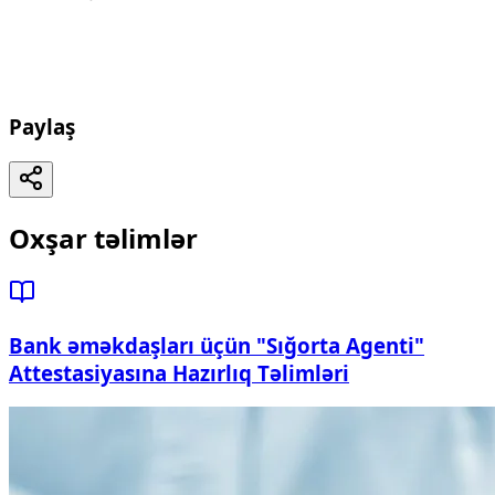
Paylaş
Oxşar təlimlər
Bank əməkdaşları üçün "Sığorta Agenti"
Attestasiyasına Hazırlıq Təlimləri