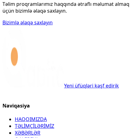
Təlim proqramlarımız haqqında ətraflı məlumat almaq
üçün bizimlə əlaqə saxlayın.
Bizimlə əlaqə saxlayın
Yeni üfüqləri kəşf edirik
Naviqasiya
HAQQIMIZDA
TƏLİMÇİLƏRİMİZ
XƏBƏRLƏR