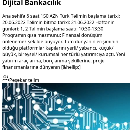
Dijital Bankacılık
Ana səhifə 6 saat 150 AZN Türk Təlimin başlama tarixi:
20.06.2022 Təlimin bitmə tarixi: 21.06.2022 Həftənin
günləri: 1, 2 Təlimin başlama saatı: 10:30-13:30
Proqramın qısa məzmunu: Finansal dönüşüm
önlenemez şekilde büyüyor. Tüm dünyanın erişiminin
olduğu platformlar kapılarını yerli/ yabancı, küçük/
büyük, bireysel/ kurumsal her türlü yatırımcıya açtı. Yeni
yatırım araçlarına, borçlanma şekillerine, proje
finansmanlarına dünyanın [&hellip;]
Peşəkar təlim