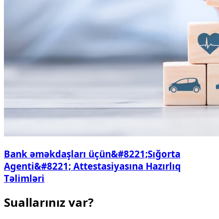
Bank əməkdaşları üçün&#8221;Sığorta
Agenti&#8221; Attestasiyasına Hazırlıq
Təlimləri
Suallarınız var?