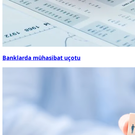
Banklarda mühasibat uçotu