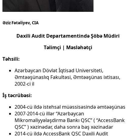
Əziz Fətəliyev, CIA
Daxili Audit Departamentində Şöbə Müdiri
Təlimçi | Məsləhətçi
Təhsili:
Azərbaycan Dövlət İqtisad Universiteti,
Əmtəəşünaslıq Fakultəsi, Əmtəəşünas ixtisası,
2002-ci il
İş təcrübəsi:
2004-cü ildə istehsal müəssisəsində əmtəəşünas
2007-2014-cü illər “Azərbaycan
Mikromaliyyələşdirmə Bankı QSC” ( “AccessBank
QSC” ) xəzinədar, daha sonra baş xəzinadar
2014-cü ildə AccessBank QSC Daxili Audit