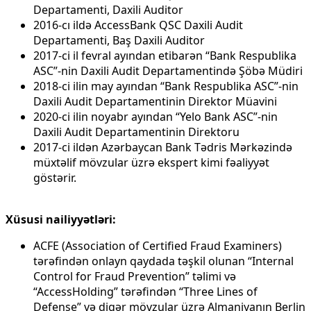
Departamenti, Daxili Auditor
2016-cı ildə AccessBank QSC Daxili Audit
Departamenti, Baş Daxili Auditor
2017-ci il fevral ayından etibarən “Bank Respublika
ASC”-nin Daxili Audit Departamentində Şöbə Müdiri
2018-ci ilin may ayından “Bank Respublika ASC”-nin
Daxili Audit Departamentinin Direktor Müavini
2020-ci ilin noyabr ayından “Yelo Bank ASC”-nin
Daxili Audit Departamentinin Direktoru
2017-ci ildən Azərbaycan Bank Tədris Mərkəzində
müxtəlif mövzular üzrə ekspert kimi fəaliyyət
göstərir.
Xüsusi nailiyyətləri:
ACFE (Association of Certified Fraud Examiners)
tərəfindən onlayn qaydada təşkil olunan “Internal
Control for Fraud Prevention” təlimi və
“AccessHolding” tərəfindən “Three Lines of
Defense” və digər mövzular üzrə Almaniyanın Berlin