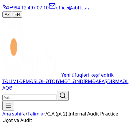
+994 12 497 07 10
office@abftc.az
AZ
EN
Yeni üfüqləri kəşf edirik
TƏLİMLƏR
MƏSLƏHƏT
QİYMƏTLƏNDİRMƏ
ARAŞDIRMA
ƏL
AQƏ
Ana səhifə
/
Təlimlər
/
CIA (pt 2) Internal Audit Practice
Uçot və Audit