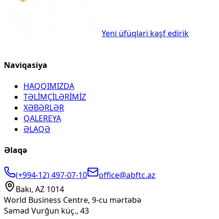
Yeni üfüqləri kəşf edirik
Naviqasiya
HAQQIMIZDA
TƏLİMÇİLƏRİMİZ
XƏBƏRLƏR
QALEREYA
ƏLAQƏ
Əlaqə
(+994-12) 497-07-10
office@abftc.az
Bakı, AZ 1014
World Business Centre, 9-cu mərtəbə
Səməd Vurğun küç., 43