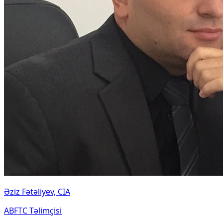
Əziz Fətəliyev, CIA
ABFTC Təlimçisi