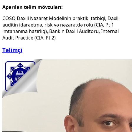
Aparılan təlim mövzuları:
COSO Daxili Nəzarət Modelinin praktiki tətbiqi, Daxili
auditin idarəetmə, risk və nəzarətdə rolu (CIA, Pt 1
imtahanına hazırlıq), Bankın Daxili Auditoru, Internal
Audit Practice (CIA, Pt 2)
Təlimçi