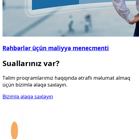
Rəhbərlər üçün maliyyə menecmenti
Suallarınız var?
Təlim proqramlarımız haqqında ətraflı məlumat almaq
üçün bizimlə əlaqə saxlayın.
Bizimlə əlaqə saxlayın