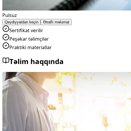
Pulsuz
Qeydiyyatdan keçin
Ətraflı məlumat
Sertifikat verilir
Peşəkar təlimçilər
Praktiki materiallar
Təlim haqqında