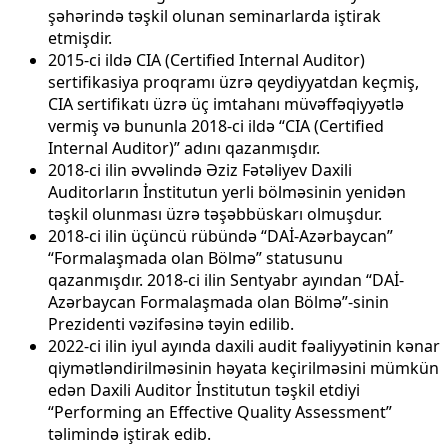
şəhərində təşkil olunan seminarlarda iştirak
etmişdir.
2015-ci ildə CIA (Certified Internal Auditor)
sertifikasiya proqramı üzrə qeydiyyatdan keçmiş,
CIA sertifikatı üzrə üç imtahanı müvəffəqiyyətlə
vermiş və bununla 2018-ci ildə “CIA (Certified
Internal Auditor)” adını qazanmışdır.
2018-ci ilin əvvəlində Əziz Fətəliyev Daxili
Auditorların İnstitutun yerli bölməsinin yenidən
təşkil olunması üzrə təşəbbüskarı olmuşdur.
2018-ci ilin üçüncü rübündə “DAİ-Azərbaycan”
“Formalaşmada olan Bölmə” statusunu
qazanmışdır. 2018-ci ilin Sentyabr ayından “DAİ-
Azərbaycan Formalaşmada olan Bölmə”-sinin
Prezidenti vəzifəsinə təyin edilib.
2022-ci ilin iyul ayında daxili audit fəaliyyətinin kənar
qiymətləndirilməsinin həyata keçirilməsini mümkün
edən Daxili Auditor İnstitutun təşkil etdiyi
“Performing an Effective Quality Assessment”
təlimində iştirak edib.