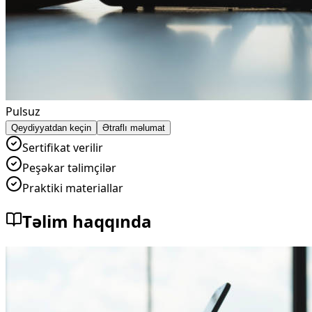
Pulsuz
Qeydiyyatdan keçin
Ətraflı məlumat
Sertifikat verilir
Peşəkar təlimçilər
Praktiki materiallar
Təlim haqqında