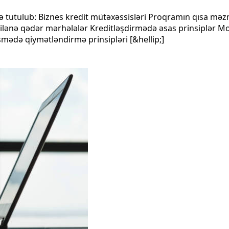
 tutulub: Biznes kredit mütəxəssisləri Proqramın qısa məz
ənilənə qədər mərhələlər Kreditləşdirmədə əsas prinsiplər Mo
şmədə qiymətləndirmə prinsipləri [&hellip;]