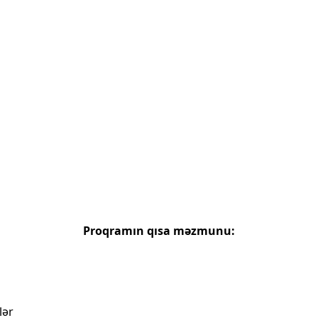
Proqramın qısa məzmunu:
lər