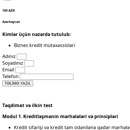
100 AZN
Azərbaycan
Kimlər üçün nəzərdə tutulub:
Biznes kredit mütəxəssisləri
Adınız
Soyadınız
Email
Telefon
TƏLİMƏ YAZIL
Təqdimat və ilkin test
Modul 1
.
Kreditləşmənin mərhələləri və prinsipləri
Kredit sifarişi və kredit tam ödənilənə qədər mərhələ