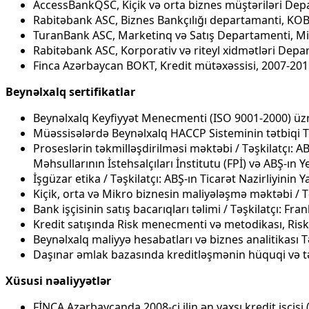
AccessBankQSC, Kiçik və orta biznes müştəriləri Dep
Rabitəbank ASC, Biznes Bankçılığı departamanti, KO
TuranBank ASC, Marketinq və Satış Departamenti, Mi
Rabitəbank ASC, Korporativ və riteyl xidmətləri Depa
Finca Azərbaycan BOKT, Kredit mütəxəssisi, 2007-20
Beynəlxalq sertifikatlar
Beynəlxalq Keyfiyyət Menecmenti (ISO 9001-2000) üzrə 
Müəssisələrdə Beynəlxalq HACCP Sisteminin tətbiqi Təşk
Proseslərin təkmilləşdirilməsi məktəbi / Təşkilatçı: AB
Məhsullarının İstehsalçıları İnstitutu (FPİ) və ABŞ-ın
İşgüzar etika / Təşkilatçı: ABŞ-ın Ticarət Nazirliyini
Kiçik, orta və Mikro biznesin maliyələşmə məktəbi / T
Bank işçisinin satış bacarıqları təlimi / Təşkilatçı: F
Kredit satışında Risk menecmenti və metodikası, Risk 
Beynəlxalq maliyyə hesabatları və biznes analitikası T
Daşınar əmlak bazasında kreditləşmənin hüquqi və təşk
Xüsusi nəaliyyətlər
FİNCA Azərbaycanda 2008-ci ilin ən yaxşı kredit işçisi