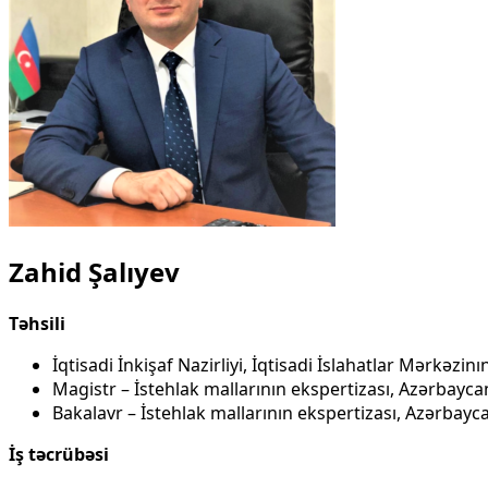
Zahid Şalıyev
T
ə
hsili
İqtisadi İnkişaf Nazirliyi, İqtisadi İslahatlar Mərkəz
Magistr – İstehlak mallarının ekspertizası, Azərbayca
Bakalavr – İstehlak mallarının ekspertizası, Azərbayc
İş
t
ə
crüb
ə
si