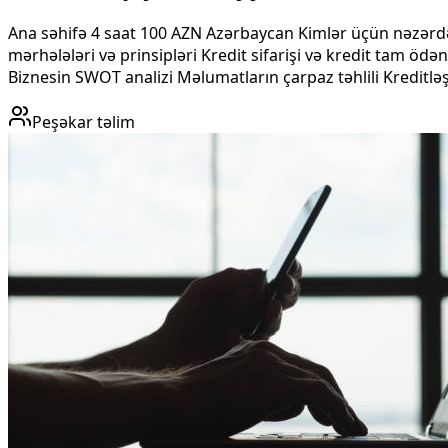
Ana səhifə 4 saat 100 AZN Azərbaycan Kimlər üçün nəzərdə
mərhələləri və prinsipləri Kredit sifarişi və kredit tam öd
Biznesin SWOT analizi Məlumatların çarpaz təhlili Kreditlə
Peşəkar təlim