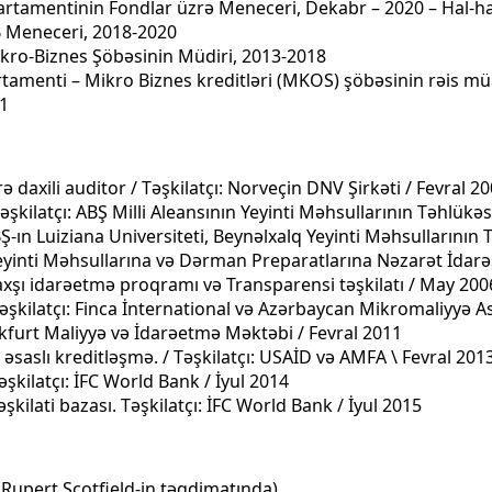
artamentinin Fondlar üzrə Meneceri, Dekabr – 2020 – Hal-h
B Meneceri, 2018-2020
kro-Biznes Şöbəsinin Müdiri, 2013-2018
rtamenti – Mikro Biznes kreditləri (MKOS) şöbəsinin rəis mü
11
daxili auditor / Təşkilatçı: Norveçin DNV Şirkəti / Fevral 2
ilatçı: ABŞ Milli Aleansının Yeyinti Məhsullarının Təhlükəsiz
Ş-ın Luiziana Universiteti, Beynəlxalq Yeyinti Məhsullarının Tə
 Yeyinti Məhsullarına və Dərman Preparatlarına Nəzarət İdarə
n Yaxşı idarəetmə proqramı və Transparensi təşkilatı / May 200
əşkilatçı: Finca İnternational və Azərbaycan Mikromaliyyə As
rankfurt Maliyyə və İdarəetmə Məktəbi / Fevral 2011
əsaslı kreditləşmə. / Təşkilatçı: USAİD və AMFA \ Fevral 201
əşkilatçı: İFC World Bank / İyul 2014
ilati bazası. Təşkilatçı: İFC World Bank / İyul 2015
 (Rupert Scotfield-in təqdimatında)