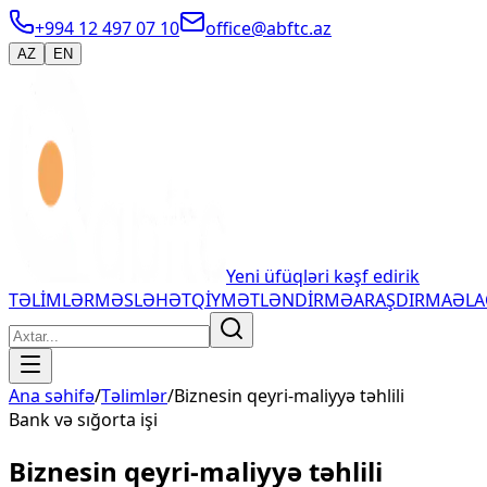
+994 12 497 07 10
office@abftc.az
AZ
EN
Yeni üfüqləri kəşf edirik
TƏLİMLƏR
MƏSLƏHƏT
QİYMƏTLƏNDİRMƏ
ARAŞDIRMA
ƏL
Ana səhifə
/
Təlimlər
/
Biznesin qeyri-maliyyə təhlili
Bank və sığorta işi
Biznesin qeyri-maliyyə təhlili