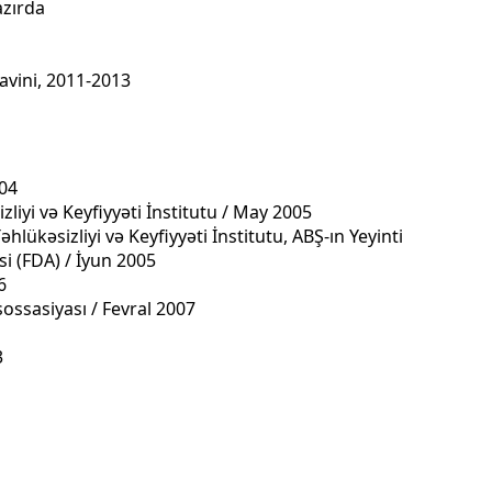
azırda
avini, 2011-2013
004
liyi və Keyfiyyəti İnstitutu / May 2005
hlükəsizliyi və Keyfiyyəti İnstitutu, ABŞ-ın Yeyinti
si (FDA) / İyun 2005
6
ossasiyası / Fevral 2007
3