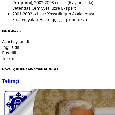
Proqramı), 2002-2003-cı illər (6 ay ərzində) –
Vətəndaş Cəmiyyəti üzrə Ekspert
2001-2002 –ci illər Yoxsulluğun Azaldılması
Strategiyaları Hazırlığı, İşçi qrupu üzvü
DİL BİLİKLƏRİ
Azərbaycan dili
İngilis dili
Rus dili
Turk dili
MÖVZU QRUPUNA AİD DİGƏR TƏLİMLƏR
Təlimçi