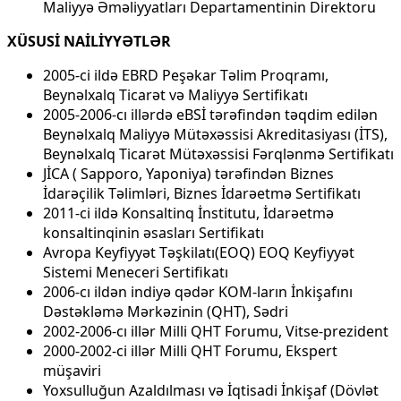
Maliyyə Əməliyyatları Departamentinin Direktoru
XÜSUSİ NAİLİYYƏTLƏR
2005-ci ildə EBRD Peşəkar Təlim Proqramı,
Beynəlxalq Ticarət və Maliyyə Sertifikatı
2005-2006-cı illərdə eBSİ tərəfindən təqdim edilən
Beynəlxalq Maliyyə Mütəxəssisi Akreditasiyası (İTS),
Beynəlxalq Ticarət Mütəxəssisi Fərqlənmə Sertifikatı
JİCA ( Sapporo, Yaponiya) tərəfindən Biznes
İdarəçilik Təlimləri, Biznes İdarəetmə Sertifikatı
2011-ci ildə Konsaltinq İnstitutu, İdarəetmə
konsaltinqinin əsasları Sertifikatı
Avropa Keyfiyyət Təşkilatı(EOQ) EOQ Keyfiyyət
Sistemi Meneceri Sertifikatı
2006-cı ildən indiyə qədər KOM-ların İnkişafını
Dəstəkləmə Mərkəzinin (QHT), Sədri
2002-2006-cı illər Milli QHT Forumu, Vitse-prezident
2000-2002-ci illər Milli QHT Forumu, Ekspert
müşaviri
Yoxsulluğun Azaldılması və İqtisadi İnkişaf (Dövlət