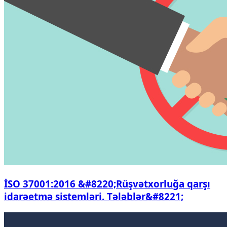
İSO 37001:2016 &#8220;Rüşvətxorluğa qarşı
idarəetmə sistemləri. Tələblər&#8221;