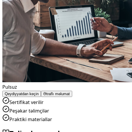
Pulsuz
Qeydiyyatdan keçin
Ətraflı məlumat
Sertifikat verilir
Peşəkar təlimçilər
Praktiki materiallar