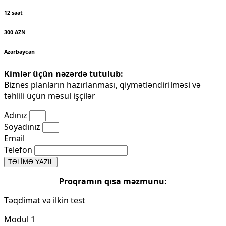
12 saat
300 AZN
Azərbaycan
Kimlər üçün nəzərdə tutulub:
Biznes planların hazırlanması, qiymətləndirilməsi və
təhlili üçün məsul işçilər
Adınız
Soyadınız
Email
Telefon
TƏLİMƏ YAZIL
Proqramın qısa məzmunu:
Təqdimat və ilkin test
Modul 1