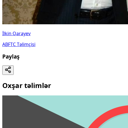
İlkin Qarayev
ABFTC Təlimçisi
Paylaş
Oxşar təlimlər