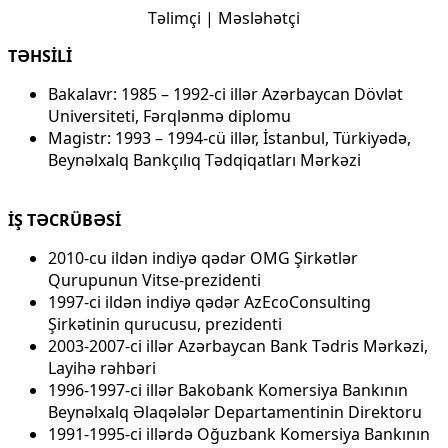
Təlimçi | Məsləhətçi
TƏHSİLİ
Bakalavr: 1985 – 1992-ci illər Azərbaycan Dövlət
Universiteti, Fərqlənmə diplomu
Magistr: 1993 – 1994-cü illər, İstanbul, Türkiyədə,
Beynəlxalq Bankçılıq Tədqiqatları Mərkəzi
İŞ TƏCRÜBƏSİ
2010-cu ildən indiyə qədər OMG Şirkətlər
Qurupunun Vitse-prezidenti
1997-ci ildən indiyə qədər AzEcoConsulting
Şirkətinin qurucusu, prezidenti
2003-2007-ci illər Azərbaycan Bank Tədris Mərkəzi,
Layihə rəhbəri
1996-1997-ci illər Bakobank Komersiya Bankının
Beynəlxalq Əlaqələlər Departamentinin Direktoru
1991-1995-ci illərdə Oğuzbank Komersiya Bankının