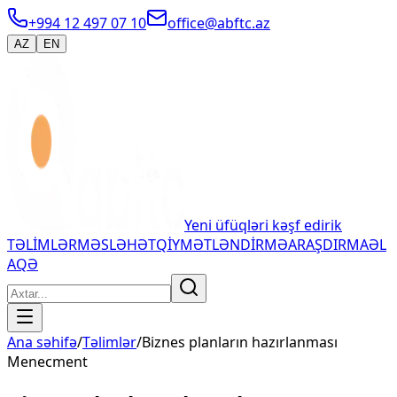
+994 12 497 07 10
office@abftc.az
AZ
EN
Yeni üfüqləri kəşf edirik
TƏLİMLƏR
MƏSLƏHƏT
QİYMƏTLƏNDİRMƏ
ARAŞDIRMA
ƏL
AQƏ
Ana səhifə
/
Təlimlər
/
Biznes planların hazırlanması
Menecment