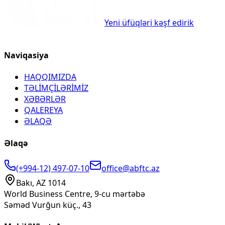
Yeni üfüqləri kəşf edirik
Naviqasiya
HAQQIMIZDA
TƏLİMÇİLƏRİMİZ
XƏBƏRLƏR
QALEREYA
ƏLAQƏ
Əlaqə
(+994-12) 497-07-10
office@abftc.az
Bakı, AZ 1014
World Business Centre, 9-cu mərtəbə
Səməd Vurğun küç., 43