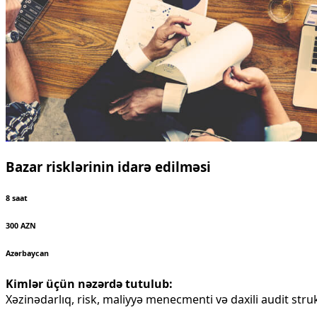
Bazar risklərinin idarə edilməsi
8 saat
300 AZN
Azərbaycan
Kimlər üçün nəzərdə tutulub:
Xəzinədarlıq, risk, maliyyə menecmenti və daxili audit stru