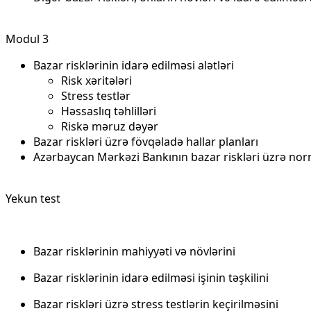
Modul 3
Bazar risklərinin idarə edilməsi alətləri
Risk xəritələri
Stress testlər
Həssaslıq təhlilləri
Riskə məruz dəyər
Bazar riskləri üzrə fövqəladə hallar planları
Azərbaycan Mərkəzi Bankının bazar riskləri üzrə norm
Yekun test
Bazar risklərinin mahiyyəti və növlərini
Bazar risklərinin idarə edilməsi işinin təşkilini
Bazar riskləri üzrə stress testlərin keçirilməsini