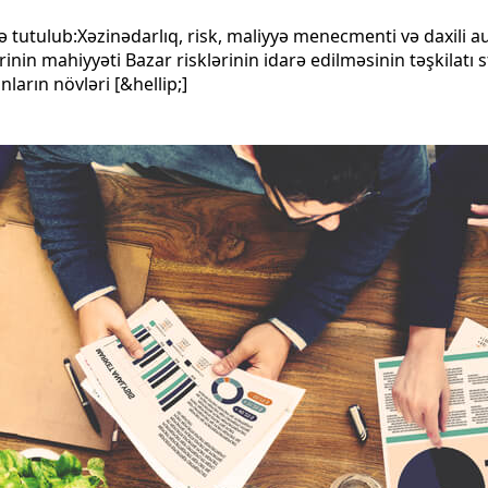
tutulub:Xəzinədarlıq, risk, maliyyə menecmenti və daxili au
inin mahiyyəti Bazar risklərinin idarə edilməsinin təşkilatı 
nların növləri [&hellip;]