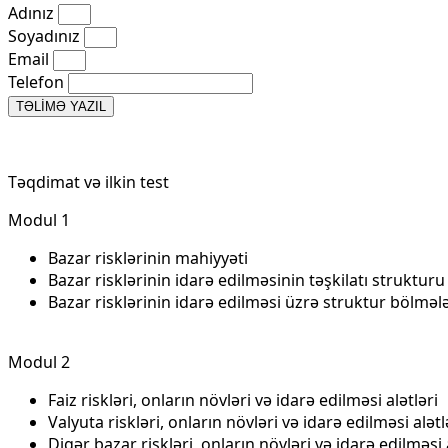
Adınız
Soyadınız
Email
Telefon
TƏLİMƏ YAZIL
Təqdimat və ilkin test
Modul 1
Bazar risklərinin mahiyyəti
Bazar risklərinin idarə edilməsinin təşkilatı strukturu
Bazar risklərinin idarə edilməsi üzrə struktur bölmələr
Modul 2
Faiz riskləri, onların növləri və idarə edilməsi alətləri
Valyuta riskləri, onların növləri və idarə edilməsi alətl
Digər bazar riskləri, onların növləri və idarə edilməsi 