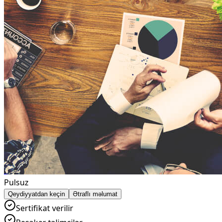
Pulsuz
Qeydiyyatdan keçin
Ətraflı məlumat
Sertifikat verilir