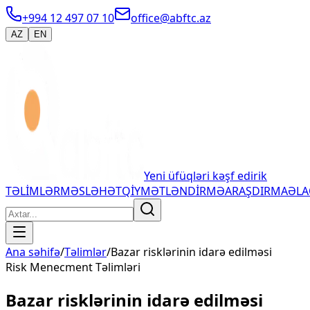
+994 12 497 07 10
office@abftc.az
AZ
EN
Yeni üfüqləri kəşf edirik
TƏLİMLƏR
MƏSLƏHƏT
QİYMƏTLƏNDİRMƏ
ARAŞDIRMA
ƏL
Ana səhifə
/
Təlimlər
/
Bazar risklərinin idarə edilməsi
Risk Menecment Təlimləri
Bazar risklərinin idarə edilməsi