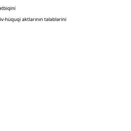
tbiqini
v-hüquqi aktlarının tələblərini