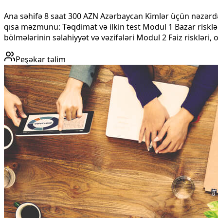
Ana səhifə 8 saat 300 AZN Azərbaycan Kimlər üçün nəzərdə 
qısa məzmunu​: Təqdimat və ilkin test Modul 1 Bazar risklər
bölmələrinin səlahiyyət və vəzifələri Modul 2 Faiz riskləri, o
Peşəkar təlim