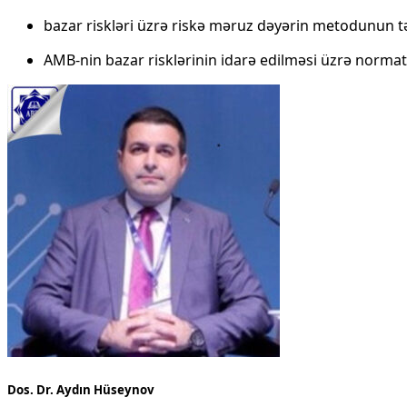
bazar riskləri üzrə riskə məruz dəyərin metodunun tə
AMB-nin bazar risklərinin idarə edilməsi üzrə normati
Dos. Dr. Aydın Hüseynov