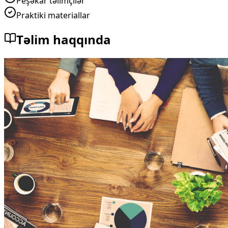
Peşəkar təlimçilər
Praktiki materiallar
Təlim haqqında