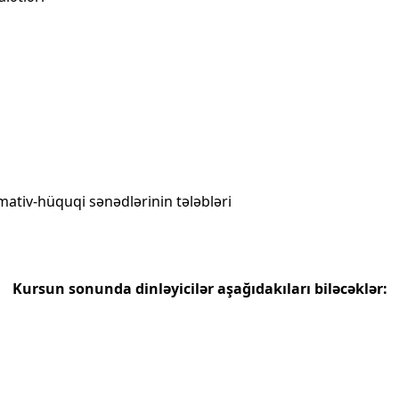
ativ-hüquqi sənədlərinin tələbləri
Kursun sonunda dinləyicilər aşağıdakıları biləcəklər: