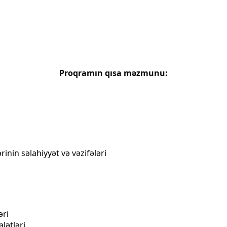
Proqramın qısa məzmunu​:
inin səlahiyyət və vəzifələri
əri
alətləri