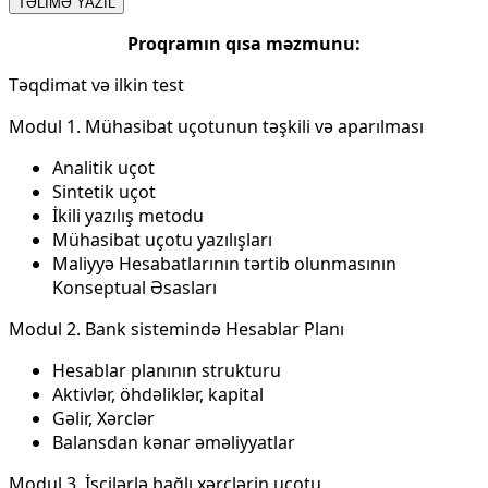
TƏLİMƏ YAZIL
Proqramın qısa məzmunu​:
Təqdimat və ilkin test
Modul 1. Mühasibat uçotunun təşkili və aparılması
Analitik uçot
Sintetik uçot
İkili yazılış metodu
Mühasibat uçotu yazılışları
Maliyyə Hesabatlarının tərtib olunmasının
Konseptual Əsasları
Modul 2. Bank sistemində Hesablar Planı
Hesablar planının strukturu
Aktivlər, öhdəliklər, kapital
Gəlir, Xərclər
Balansdan kənar əməliyyatlar
Modul 3. İşçilərlə bağlı xərclərin uçotu