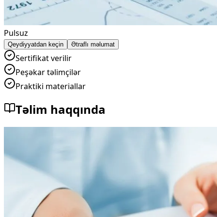
Pulsuz
Qeydiyyatdan keçin
Ətraflı məlumat
Sertifikat verilir
Peşəkar təlimçilər
Praktiki materiallar
Təlim haqqında