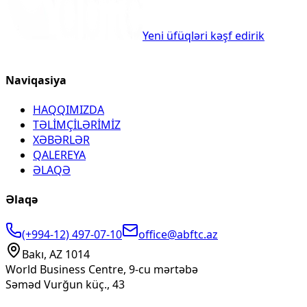
Yeni üfüqləri kəşf edirik
Naviqasiya
HAQQIMIZDA
TƏLİMÇİLƏRİMİZ
XƏBƏRLƏR
QALEREYA
ƏLAQƏ
Əlaqə
(+994-12) 497-07-10
office@abftc.az
Bakı, AZ 1014
World Business Centre, 9-cu mərtəbə
Səməd Vurğun küç., 43