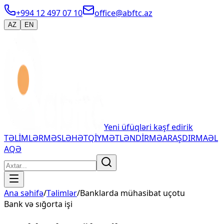
+994 12 497 07 10
office@abftc.az
AZ
EN
Yeni üfüqləri kəşf edirik
TƏLİMLƏR
MƏSLƏHƏT
QİYMƏTLƏNDİRMƏ
ARAŞDIRMA
ƏL
AQƏ
Ana səhifə
/
Təlimlər
/
Banklarda mühasibat uçotu
Bank və sığorta işi