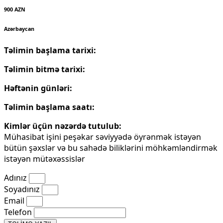
900 AZN
Azərbaycan
Təlimin başlama tarixi:
Təlimin bitmə tarixi:
Həftənin günləri:
Təlimin başlama saatı:
Kimlər üçün nəzərdə tutulub:
Mühasibat işini peşəkar səviyyədə öyrənmək istəyən
bütün şəxslər və bu sahədə biliklərini möhkəmləndirmək
istəyən mütəxəssislər
Adınız
Soyadınız
Email
Telefon