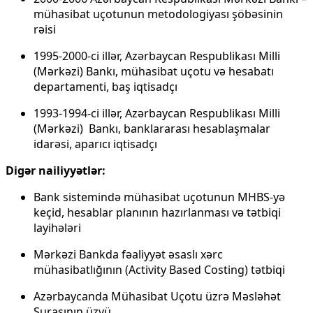
mühasibat uçotunun metodologiyası şöbəsinin
rəisi
1995-2000-ci illər, Azərbaycan Respublikası Milli
(Mərkəzi) Bankı, mühasibat uçotu və hesabatı
departamenti, baş iqtisadçı
1993-1994-ci illər, Azərbaycan Respublikası Milli
(Mərkəzi) Bankı, banklararası hesablaşmalar
idarəsi, aparıcı iqtisadçı
Digər nailiyyətlər:
Bank sistemində mühasibat uçotunun MHBS-yə
keçid, hesablar planının hazırlanması və tətbiqi
layihələri
Mərkəzi Bankda fəaliyyət əsaslı xərc
mühasibatlığının (Activity Based Costing) tətbiqi
Azərbaycanda Mühasibat Uçotu üzrə Məsləhət
Şurasının üzvü