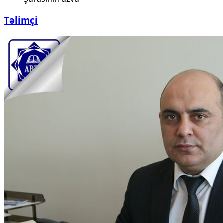
Təlimçi