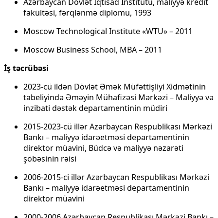
Azərbaycan Dövlət İqtisad İnstitutu, maliyyə kredit
fakültəsi, fərqlənmə diplomu, 1993
Moscow Technological Institute «WTU» – 2011
Moscow Business School, МВА – 2011
İş təcrübəsi
2023-cü ildən Dövlət Əmək Müfəttişliyi Xidmətinin
tabeliyində Əməyin Mühafizəsi Mərkəzi – Maliyyə və
inzibati dəstək departamentinin müdiri
2015-2023-cü illər Azərbaycan Respublikası Mərkəzi
Bankı – maliyyə idarəetməsi departamentinin
direktor müavini, Büdcə və maliyyə nəzarəti
şöbəsinin rəisi
2006-2015-ci illər Azərbaycan Respublikası Mərkəzi
Bankı – maliyyə idarəetməsi departamentinin
direktor müavini
2000-2006 Azərbaycan Respublikası Mərkəzi Bankı –