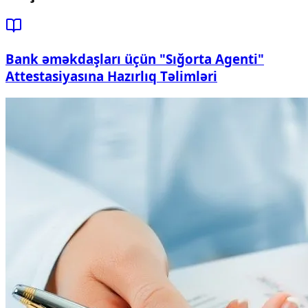
Bank əməkdaşları üçün "Sığorta Agenti"
Attestasiyasına Hazırlıq Təlimləri