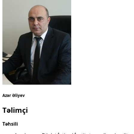
Azər Əliyev
Təlimçi
Təhsili