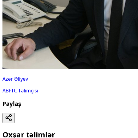
Azər Əliyev
ABFTC Təlimçisi
Paylaş
Oxşar təlimlər