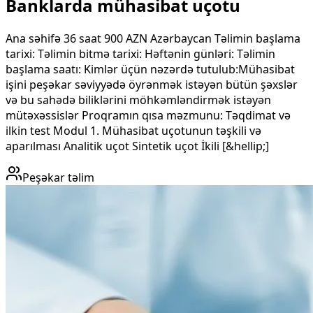
Banklarda mühasibat uçotu
Ana səhifə 36 saat 900 AZN Azərbaycan Təlimin başlama
tarixi: Təlimin bitmə tarixi: Həftənin günləri: Təlimin
başlama saatı: Kimlər üçün nəzərdə tutulub:Mühasibat
işini peşəkar səviyyədə öyrənmək istəyən bütün şəxslər
və bu sahədə biliklərini möhkəmləndirmək istəyən
mütəxəssislər Proqramın qısa məzmunu​: Təqdimat və
ilkin test Modul 1. Mühasibat uçotunun təşkili və
aparılması Analitik uçot Sintetik uçot İkili [&hellip;]
Peşəkar təlim