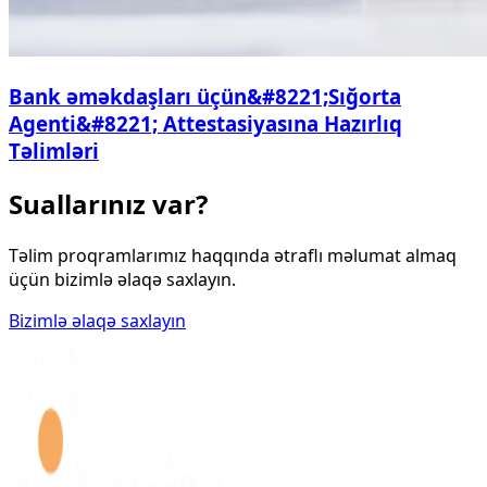
Bank əməkdaşları üçün&#8221;Sığorta
Agenti&#8221; Attestasiyasına Hazırlıq
Təlimləri
Suallarınız var?
Təlim proqramlarımız haqqında ətraflı məlumat almaq
üçün bizimlə əlaqə saxlayın.
Bizimlə əlaqə saxlayın