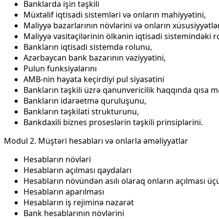
Banklarda işin təşkili
Müxtəlif iqtisadi sistemləri və onların mahiyyətini,
Maliyyə bazarlarının növlərini və onların xüsusiyyətlər
Maliyyə vasitəçilərinin ölkənin iqtisadi sistemindəki r
Bankların iqtisadi sistemdə rolunu,
Azərbaycan bank bazarının vəziyyətini,
Pulun funksiyalarını
AMB-nin həyata keçirdiyi pul siyasətini
Bankların təşkili üzrə qanunvericilik haqqında qısa 
Bankların idarəetmə quruluşunu,
Bankların təşkilati strukturunu,
Bankdaxili biznes proseslərin təşkili prinsiplərini.
Modul 2. Müştəri hesabları və onlarla əməliyyatlar
Hesabların növləri
Hesabların açılması qaydaları
Hesabların növündən asılı olaraq onların açılması üçü
Hesabların aparılması
Hesabların iş rejiminə nəzarət
Bank hesablarının növlərini