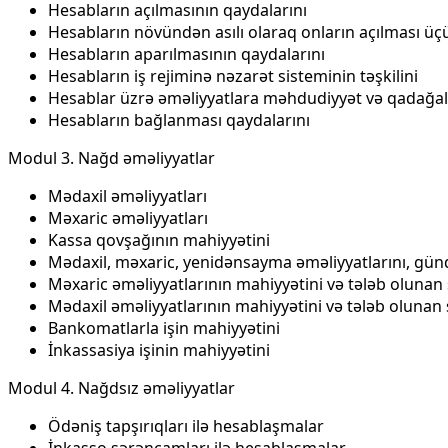
Hesabların açılmasının qaydalarını
Hesabların növündən asılı olaraq onların açılması üçü
Hesabların aparılmasının qaydalarını
Hesabların iş rejiminə nəzarət sisteminin təşkilini
Hesablar üzrə əməliyyatlara məhdudiyyət və qadağal
Hesabların bağlanması qaydalarını
Modul 3. Nağd əməliyyatlar
Mədaxil əməliyyatları
Məxaric əməliyyatları
Kassa qovşağının mahiyyətini
Mədaxil, məxaric, yenidənsayma əməliyyatlarını, günd
Məxaric əməliyyatlarının mahiyyətini və tələb olunan
Mədaxil əməliyyatlarının mahiyyətini və tələb olunan
Bankomatlarla işin mahiyyətini
İnkassasiya işinin mahiyyətini
Modul 4. Nağdsız əməliyyatlar
Ödəniş tapşırıqları ilə hesablaşmalar