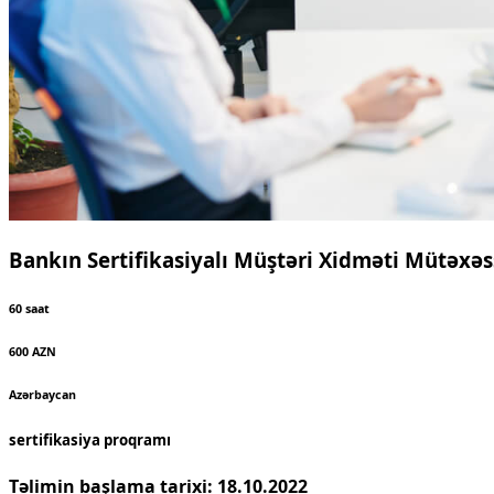
Bankın Sertifikasiyalı Müştəri Xidməti Mütəxəs
60 saat
600 AZN
Azərbaycan
sertifikasiya proqramı
Təlimin başlama tarixi: 18.10.2022