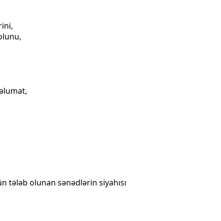
ini,
olunu,
məlumat,
n tələb olunan sənədlərin siyahısı