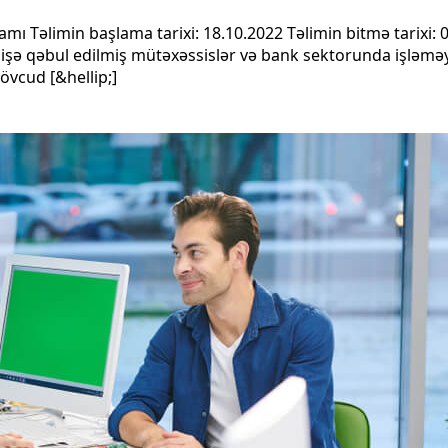
ı Təlimin başlama tarixi: 18.10.2022 Təlimin bitmə tarixi: 0
i işə qəbul edilmiş mütəxəssislər və bank sektorunda işləmə
övcud [&hellip;]