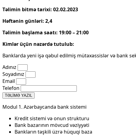
Təlimin bitmə tarixi: 02.02.2023
Həftənin günləri: 2,4
Təlimin başlama saatı: 19:00 – 21:00
Kimlər üçün nəzərdə tutulub:
Banklarda yeni işə qəbul edilmiş mütəxəssislər və bank se
Adınız
Soyadınız
Email
Telefon
TƏLİMƏ YAZIL
Modul 1. Azərbaycanda bank sistemi
Kredit sistemi və onun strukturu
Bank bazarının mövcud vəziyyəti
Bankların təşkili üzrə hüquqi baza