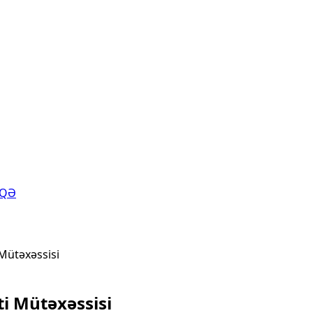
AQƏ
 Mütəxəssisi
ti Mütəxəssisi