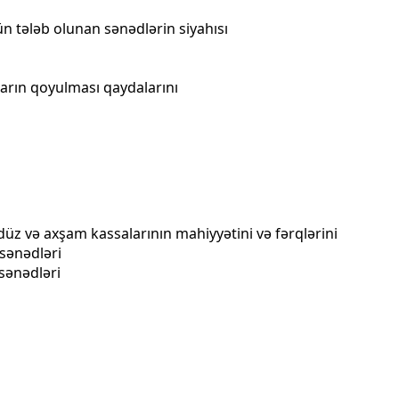
n tələb olunan sənədlərin siyahısı
arın qoyulması qaydalarını
üz və axşam kassalarının mahiyyətini və fərqlərini
 sənədləri
 sənədləri