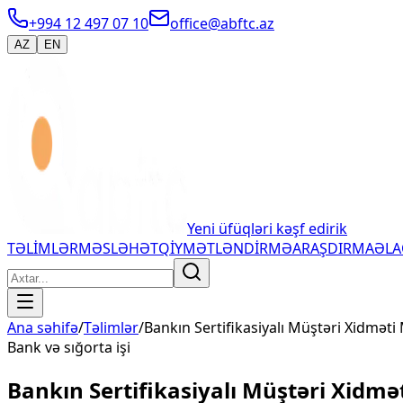
+994 12 497 07 10
office@abftc.az
AZ
EN
Yeni üfüqləri kəşf edirik
TƏLİMLƏR
MƏSLƏHƏT
QİYMƏTLƏNDİRMƏ
ARAŞDIRMA
ƏL
Ana səhifə
/
Təlimlər
/
Bankın Sertifikasiyalı Müştəri Xidməti
Bank və sığorta işi
Bankın Sertifikasiyalı Müştəri Xidmə