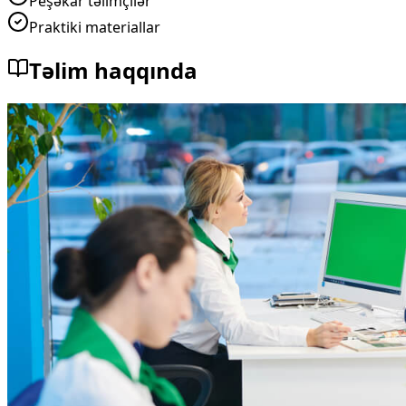
Peşəkar təlimçilər
Praktiki materiallar
Təlim haqqında