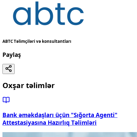
ABTC Təlimçiləri və konsultantları
Paylaş
Oxşar təlimlər
Bank əməkdaşları üçün "Sığorta Agenti"
Attestasiyasına Hazırlıq Təlimləri