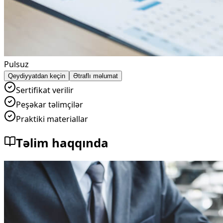
Pulsuz
Qeydiyyatdan keçin
Ətraflı məlumat
Sertifikat verilir
Peşəkar təlimçilər
Praktiki materiallar
Təlim haqqında