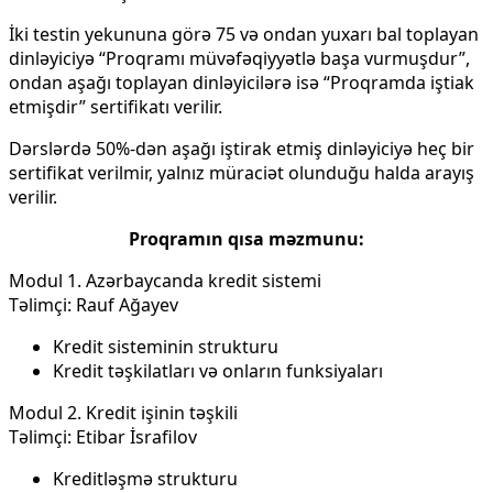
İki testin yekununa görə 75 və ondan yuxarı bal toplayan
dinləyiciyə “Proqramı müvəfəqiyyətlə başa vurmuşdur”,
ondan aşağı toplayan dinləyicilərə isə “Proqramda iştiak
etmişdir” sertifikatı verilir.
Dərslərdə 50%-dən aşağı iştirak etmiş dinləyiciyə heç bir
sertifikat verilmir, yalnız müraciət olunduğu halda arayış
verilir.
Proqramın qısa məzmunu:
Modul 1. Azərbaycanda kredit sistemi
Təlimçi: Rauf Ağayev
Kredit sisteminin strukturu
Kredit təşkilatları və onların funksiyaları
Modul 2. Kredit işinin təşkili
Təlimçi: Etibar İsrafilov
Kreditləşmə strukturu