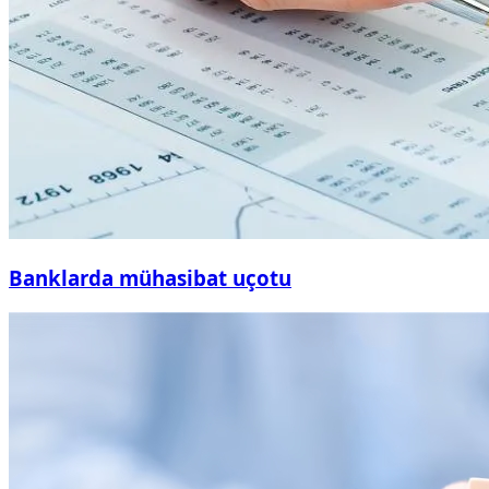
Banklarda mühasibat uçotu