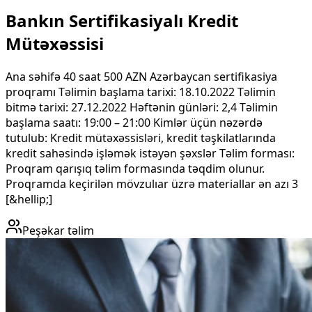
Bankın Sertifikasiyalı Kredit
Mütəxəssisi
Ana səhifə 40 saat 500 AZN Azərbaycan sertifikasiya
proqramı Təlimin başlama tarixi: 18.10.2022 Təlimin
bitmə tarixi: 27.12.2022 Həftənin günləri: 2,4 Təlimin
başlama saatı: 19:00 – 21:00 Kimlər üçün nəzərdə
tutulub: Kredit mütəxəssisləri, kredit təşkilatlarında
kredit sahəsində işləmək istəyən şəxslər Təlim forması:
Proqram qarışıq təlim formasında təqdim olunur.
Proqramda keçirilən mövzulıar üzrə materiallar ən azı 3
[&hellip;]
Peşəkar təlim