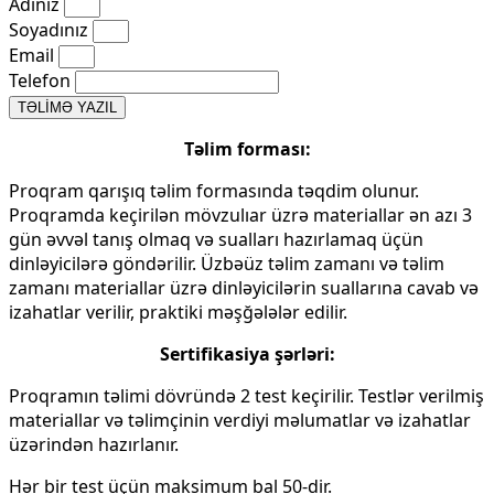
Adınız
Soyadınız
Email
Telefon
TƏLİMƏ YAZIL
Təlim forması:
Proqram qarışıq təlim formasında təqdim olunur.
Proqramda keçirilən mövzulıar üzrə materiallar ən azı 3
gün əvvəl tanış olmaq və sualları hazırlamaq üçün
dinləyicilərə göndərilir. Üzbəüz təlim zamanı və təlim
zamanı materiallar üzrə dinləyicilərin suallarına cavab və
izahatlar verilir, praktiki məşğələlər edilir.
Sertifikasiya şərləri:
Proqramın təlimi dövründə 2 test keçirilir. Testlər verilmiş
materiallar və təlimçinin verdiyi məlumatlar və izahatlar
üzərindən hazırlanır.
Hər bir test üçün maksimum bal 50-dir.