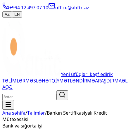
+994 12 497 07 10
office@abftc.az
AZ
EN
Yeni üfüqləri kəşf edirik
TƏLİMLƏR
MƏSLƏHƏT
QİYMƏTLƏNDİRMƏ
ARAŞDIRMA
ƏL
AQƏ
Ana səhifə
/
Təlimlər
/
Bankın Sertifikasiyalı Kredit
Mütəxəssisi
Bank və sığorta işi