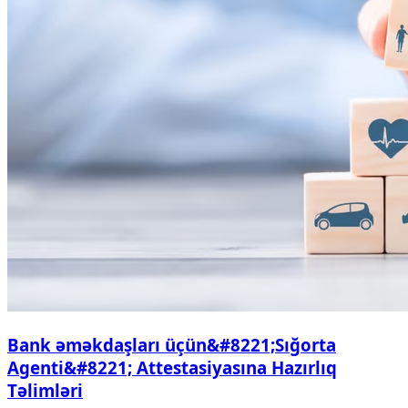
Bank əməkdaşları üçün&#8221;Sığorta
Agenti&#8221; Attestasiyasına Hazırlıq
Təlimləri