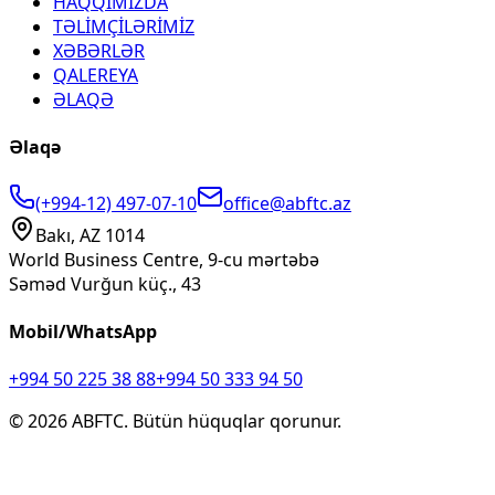
HAQQIMIZDA
TƏLİMÇİLƏRİMİZ
XƏBƏRLƏR
QALEREYA
ƏLAQƏ
Əlaqə
(+994-12) 497-07-10
office@abftc.az
Bakı, AZ 1014
World Business Centre, 9-cu mərtəbə
Səməd Vurğun küç., 43
Mobil/WhatsApp
+994 50 225 38 88
+994 50 333 94 50
©
2026
ABFTC. Bütün hüquqlar qorunur.