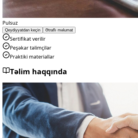
Pulsuz
Qeydiyyatdan keçin
Ətraflı məlumat
Sertifikat verilir
Peşəkar təlimçilər
Praktiki materiallar
Təlim haqqında