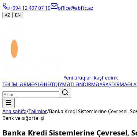
+994 12 497 07 10
office@abftc.az
AZ
EN
Yeni üfüqləri kəşf edirik
TƏLİMLƏR
MƏSLƏHƏT
QİYMƏTLƏNDİRMƏ
ARAŞDIRMA
ƏL
Ana səhifə
/
Təlimlər
/
Banka Kredi Sistemlerine Çevresel, So
Bank və sığorta işi
Banka Kredi Sistemlerine Çevresel, S