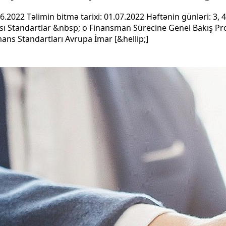
6.2022 Təlimin bitmə tarixi: 01.07.2022 Həftənin günləri: 3, 
sı Standartlar &nbsp; o Finansman Sürecine Genel Bakış Pro
mans Standartları Avrupa İmar [&hellip;]