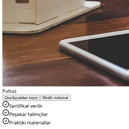
Pulsuz
Qeydiyyatdan keçin
Ətraflı məlumat
Sertifikat verilir
Peşəkar təlimçilər
Praktiki materiallar