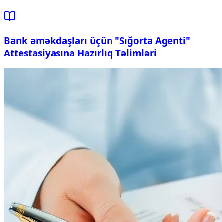
Bank əməkdaşları üçün "Sığorta Agenti"
Attestasiyasına Hazırlıq Təlimləri