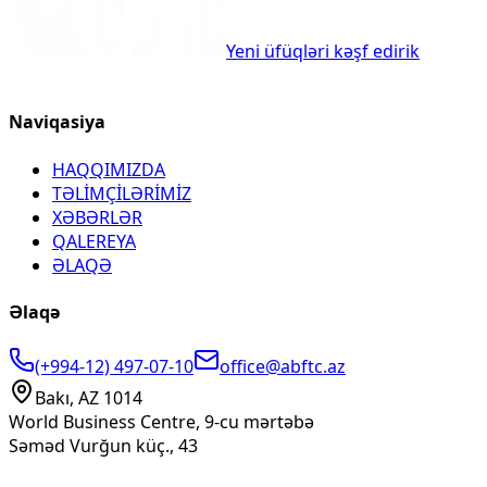
Yeni üfüqləri kəşf edirik
Naviqasiya
HAQQIMIZDA
TƏLİMÇİLƏRİMİZ
XƏBƏRLƏR
QALEREYA
ƏLAQƏ
Əlaqə
(+994-12) 497-07-10
office@abftc.az
Bakı, AZ 1014
World Business Centre, 9-cu mərtəbə
Səməd Vurğun küç., 43