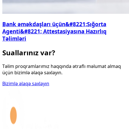
Bank əməkdaşları üçün&#8221;Sığorta
Agenti&#8221; Attestasiyasına Hazırlıq
Təlimləri
Suallarınız var?
Təlim proqramlarımız haqqında ətraflı məlumat almaq
üçün bizimlə əlaqə saxlayın.
Bizimlə əlaqə saxlayın