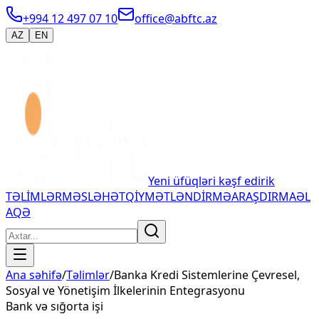
+994 12 497 07 10
office@abftc.az
AZ
EN
Yeni üfüqləri kəşf edirik
TƏLİMLƏR
MƏSLƏHƏT
QİYMƏTLƏNDİRMƏ
ARAŞDIRMA
ƏL
AQƏ
Ana səhifə
/
Təlimlər
/
Banka Kredi Sistemlerine Çevresel,
Sosyal ve Yönetişim İlkelerinin Entegrasyonu
Bank və sığorta işi