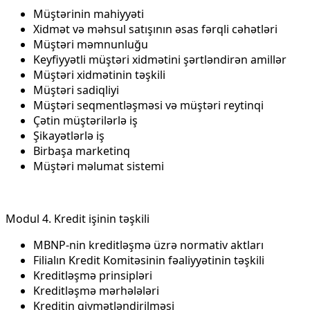
Müştərinin mahiyyəti
Xidmət və məhsul satışının əsas fərqli cəhətləri
Müştəri məmnunluğu
Keyfiyyətli müştəri xidmətini şərtləndirən amillər
Müştəri xidmətinin təşkili
Müştəri sadiqliyi
Müştəri seqmentləşməsi və müştəri reytinqi
Çətin müştərilərlə iş
Şikayətlərlə iş
Birbaşa marketinq
Müştəri məlumat sistemi
Modul 4. Kredit işinin təşkili
MBNP-nin kreditləşmə üzrə normativ aktları
Filialın Kredit Komitəsinin fəaliyyətinin təşkili
Kreditləşmə prinsipləri
Kreditləşmə mərhələləri
Kreditin qiymətləndirilməsi