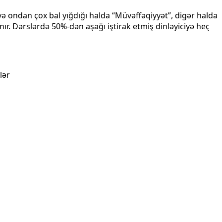
və ondan çox bal yığdığı halda “Müvəffəqiyyət”, digər halda
lanır. Dərslərdə 50%-dən aşağı iştirak etmiş dinləyiciyə heç
lər