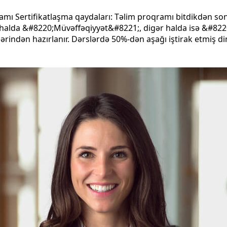
amı Sertifikatlaşma qaydaları: Təlim proqramı bitdikdən son
ı halda &#8220;Müvəffəqiyyət&#8221;, digər halda isə &#8220;İ
ərindən hazırlanır. Dərslərdə 50%-dən aşağı iştirak etmiş din