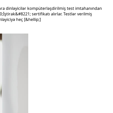
ra dinləyicilər kompüterləşdirilmiş test imtahanından
ştirak&#8221; sertifikatı alırlar. Testlər verilmiş
ləyiciyə heç [&hellip;]