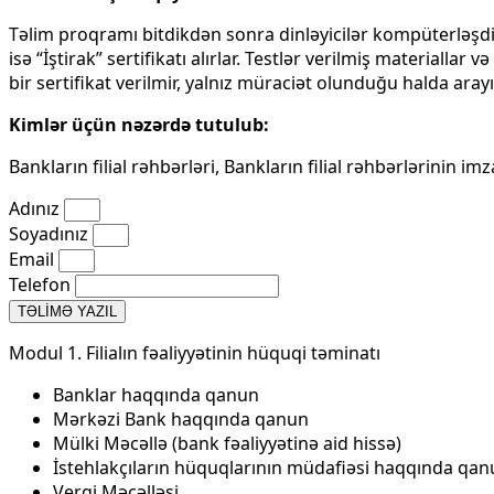
Təlim proqramı bitdikdən sonra dinləyicilər kompüterləşdiri
isə “İştirak” sertifikatı alırlar. Testlər verilmiş materialla
bir sertifikat verilmir, yalnız müraciət olunduğu halda arayış
Kimlər üçün nəzərdə tutulub:
Bankların filial rəhbərləri, Bankların filial rəhbərlərinin i
Adınız
Soyadınız
Email
Telefon
TƏLİMƏ YAZIL
Modul 1. Filialın fəaliyyətinin hüquqi təminatı
Banklar haqqında qanun
Mərkəzi Bank haqqında qanun
Mülki Məcəllə (bank fəaliyyətinə aid hissə)
İstehlakçıların hüquqlarının müdafiəsi haqqında qanu
Vergi Məcəlləsi