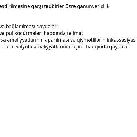
əşdirilməsinə qarşı tədbirlər üzrə qanunvericilik
 və bağlanılması qaydaları
ə pul köçürmələri haqqında təlimat
a əməliyyatlarının aparılması və qiymətlilərin inkassasiyasın
tlərin valyuta əməliyyatlarının rejimi haqqında qaydalar