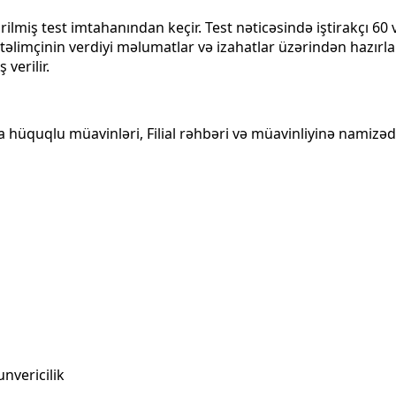
lmiş test imtahanından keçir. Test nəticəsində iştirakçı 60 
r və təlimçinin verdiyi məlumatlar və izahatlar üzərindən hazır
 verilir.
mza hüquqlu müavinləri, Filial rəhbəri və müavinliyinə namizəd
nvericilik