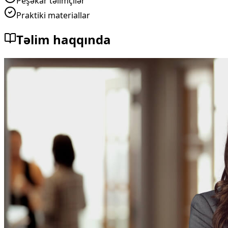
Peşəkar təlimçilər
Praktiki materiallar
Təlim haqqında