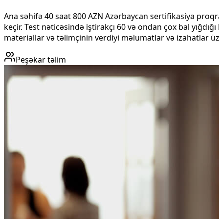
Ana səhifə 40 saat 800 AZN Azərbaycan sertifikasiya proqr
keçir. Test nəticəsində iştirakçı 60 və ondan çox bal yığdığ
materiallar və təlimçinin verdiyi məlumatlar və izahatlar üz
Peşəkar təlim