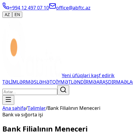
+994 12 497 07 10
office@abftc.az
AZ
EN
Yeni üfüqləri kəşf edirik
TƏLİMLƏR
MƏSLƏHƏT
QİYMƏTLƏNDİRMƏ
ARAŞDIRMA
ƏL
Ana səhifə
/
Təlimlər
/
Bank Filialının Meneceri
Bank və sığorta işi
Bank Filialının Meneceri