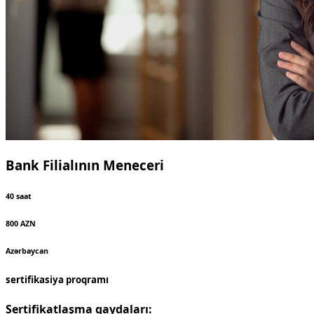
Bank Filialının Meneceri
40 saat
800 AZN
Azərbaycan
sertifikasiya proqramı
Sertifikatlaşma qaydaları: