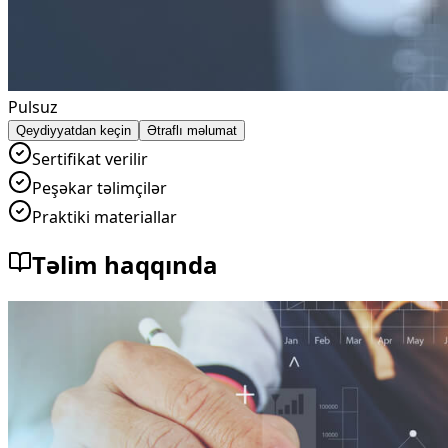
Pulsuz
Qeydiyyatdan keçin
Ətraflı məlumat
Sertifikat verilir
Peşəkar təlimçilər
Praktiki materiallar
Təlim haqqında