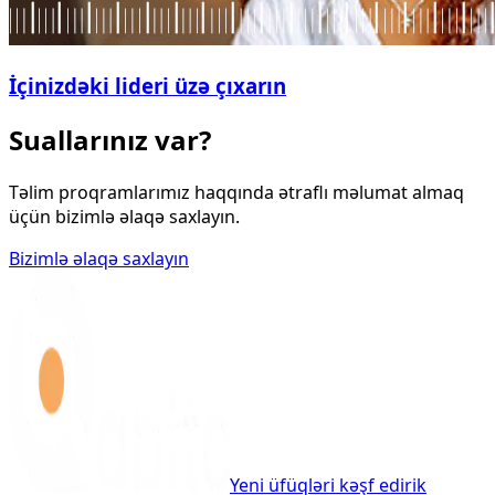
İçinizdəki lideri üzə çıxarın
Suallarınız var?
Təlim proqramlarımız haqqında ətraflı məlumat almaq
üçün bizimlə əlaqə saxlayın.
Bizimlə əlaqə saxlayın
Yeni üfüqləri kəşf edirik