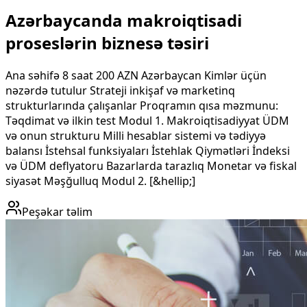
Azərbaycanda makroiqtisadi
proseslərin biznesə təsiri
Ana səhifə 8 saat 200 AZN Azərbaycan Kimlər üçün
nəzərdə tutulur Strateji inkişaf və marketinq
strukturlarında çalışanlar Proqramın qısa məzmunu:
Təqdimat və ilkin test Modul 1. Makroiqtisadiyyat ÜDM
və onun strukturu Milli hesablar sistemi və tədiyyə
balansı İstehsal funksiyaları İstehlak Qiymətləri İndeksi
və ÜDM deflyatoru Bazarlarda tarazlıq Monetar və fiskal
siyasət Məşğulluq Modul 2. [&hellip;]
Peşəkar təlim