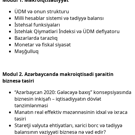
Modul 1. Makroiqtisadiyyat
ÜDM və onun strukturu
Milli hesablar sistemi və tədiyyə balansı
İstehsal funksiyaları
İstehlak Qiymətləri İndeksi və ÜDM deflyatoru
Bazarlarda tarazlıq
Monetar və fiskal siyasət
Məşğulluq
Modul 2. Azərbaycanda makroiqtisadi şəraitin
biznesə təsiri
“Azərbaycan 2020: Gələcəyə baxış” konsepsiyasında
biznesin inkişafı – iqtisadiyyatın dövlət
tənzimlənməsi
Manatın real effektiv məzənnəsinin idxal və ixraca
təsiri
Staretji valyuta ehtiyatları, xarici borc və tədiyyə
balansının vəziyyəti biznesə nə vəd edir?