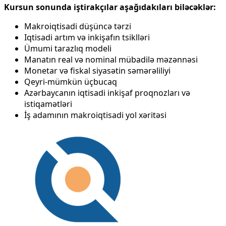
Kursun sonunda iştirakçılar aşağıdakıları biləcəklər:
Makroiqtisadi düşüncə tərzi
Iqtisadi artım və inkişafın tsiklləri
Ümumi tarazlıq modeli
Manatın real və nominal mübadilə məzənnəsi
Monetar və fiskal siyasətin səmərəliliyi
Qeyri-mümkün üçbucaq
Azərbaycanın iqtisadi inkişaf proqnozları və
istiqamətləri
İş adamının makroiqtisadi yol xəritəsi