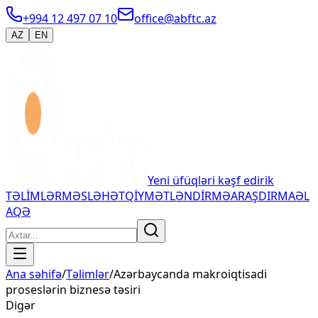
+994 12 497 07 10
office@abftc.az
AZ
EN
Yeni üfüqləri kəşf edirik
TƏLİMLƏR
MƏSLƏHƏT
QİYMƏTLƏNDİRMƏ
ARAŞDIRMA
ƏL
AQƏ
Ana səhifə
/
Təlimlər
/
Azərbaycanda makroiqtisadi
proseslərin biznesə təsiri
Digər