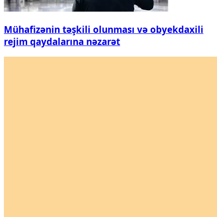
Mühafizənin təşkili olunması və obyekdaxili
rejim qaydalarına nəzarət