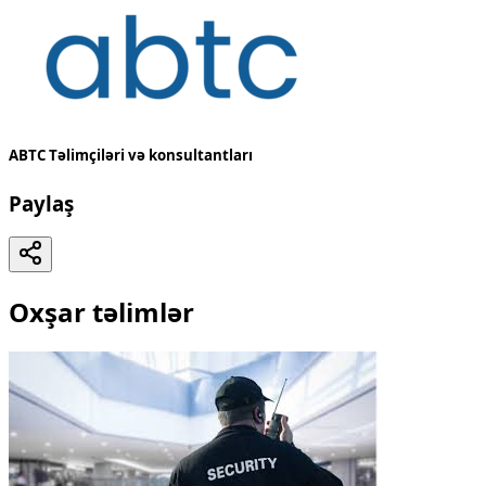
ABTC Təlimçiləri və konsultantları
Paylaş
Oxşar təlimlər