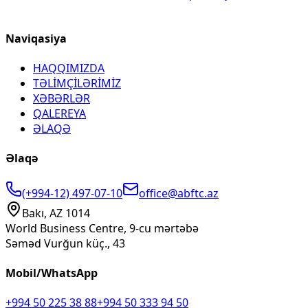
Naviqasiya
HAQQIMIZDA
TƏLİMÇİLƏRİMİZ
XƏBƏRLƏR
QALEREYA
ƏLAQƏ
Əlaqə
(+994-12) 497-07-10
office@abftc.az
Bakı, AZ 1014
World Business Centre, 9-cu mərtəbə
Səməd Vurğun küç., 43
Mobil/WhatsApp
+994 50 225 38 88
+994 50 333 94 50