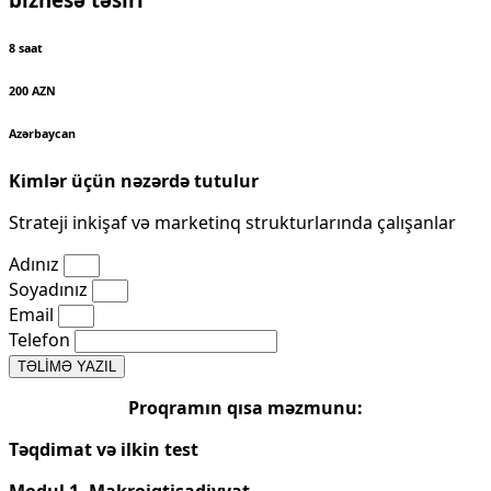
8 saat
200 AZN
Azərbaycan
Kimlər üçün nəzərdə tutulur
Strateji inkişaf və marketinq strukturlarında çalışanlar
Adınız
Soyadınız
Email
Telefon
TƏLİMƏ YAZIL
Proqramın qısa məzmunu:
Təqdimat və ilkin test