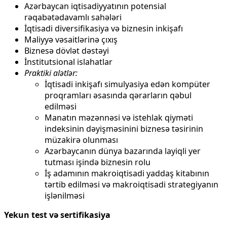
Azərbaycan iqtisadiyyatının potensial
rəqabətədavamlı sahələri
İqtisadi diversifikasiya və biznesin inkişafı
Maliyyə vəsaitlərinə çıxış
Biznesə dövlət dəstəyi
İnstitutsional islahatlar
Praktiki alətlər:
İqtisadi inkişafı simulyasiya edən kompüter
proqramları əsasında qərarların qəbul
edilməsi
Manatın məzənnəsi və istehlak qiyməti
indeksinin dəyişməsinini biznesə təsirinin
müzakirə olunması
Azərbaycanın dünya bazarında layiqli yer
tutması işində biznesin rolu
İş adamının makroiqtisadi yaddaş kitabının
tərtib edilməsi və makroiqtisadi strategiyanın
işlənilməsi
Yekun test və sertifikasiya