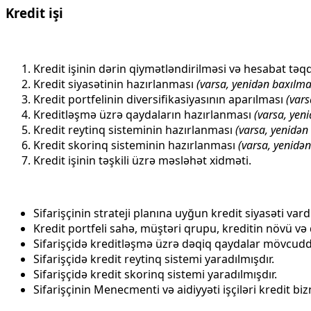
Kredit işi
Kredit işinin dərin qiymətləndirilməsi və hesabat təq
Kredit siyasətinin hazırlanması
(varsa, yenidən baxılmas
Kredit portfelinin diversifikasiyasının aparılması
(vars
Kreditləşmə üzrə qaydaların hazırlanması
(varsa, yeni
Kredit reytinq sisteminin hazırlanması
(varsa, yenidən 
Kredit skorinq sisteminin hazırlanması
(varsa, yenidən
Kredit işinin təşkili üzrə məsləhət xidməti.
Sifarişçinin strateji planına uyğun kredit siyasəti vardı
Kredit portfeli sahə, müştəri qrupu, kreditin növü və
Sifarişçidə kreditləşmə üzrə dəqiq qaydalar mövcudd
Sifarişçidə kredit reytinq sistemi yaradılmışdır.
Sifarişçidə kredit skorinq sistemi yaradılmışdır.
Sifarişçinin Menecmenti və aidiyyəti işçiləri kredit bizn