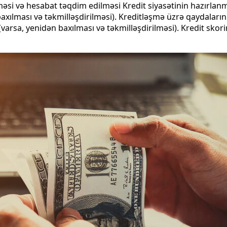
lməsi və hesabat təqdim edilməsi Kredit siyasətinin hazırlanm
 baxılması və təkmilləşdirilməsi). Kreditləşmə üzrə qaydaları
 (varsa, yenidən baxılması və təkmilləşdirilməsi). Kredit sko