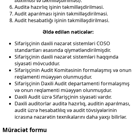
baxılması və təkmilləşdirilməsi)
.
Auditə hazırlıq işinin təkmilləşdirilməsi.
Audit aparılması işinin təkmilləşdirilməsi.
Audit hesabatlığı işinin təkmilləşdirilməsi.
Əldə edilən nəticələr:
Sifarişçinin daxili nəzarət sistemləri COSO
standartları əsasında qiymətləndirilmişdir.
Sifarişçinin daxili nəzarət sistemləri haqqında
siyasəti mövcuddur.
Sifarişçinin Audit Komitəsinin formalaşmış və onun
reqlamenti müəyyən olunmuşdur.
Sifarişçinin Daxili Audit departamenti formalaşmış
və onun reqlamenti müəyyən olunmuşdur.
Daxili Audit üzrə Sifarişçinin siyasəti vardır.
Daxili auditorlar auditə hazırlıq, auditin aparılması,
audit üzrə hesabatlılıq və audit tövsiyələrinin
icrasına nəzarətin texnikalarını daha yaxşı bilirlər.
Müraciət formu