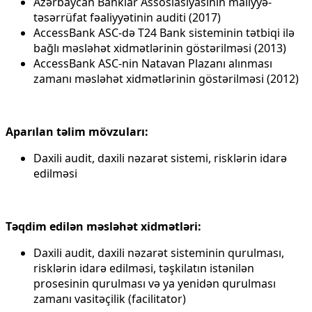
Azərbaycan Banklar Assosiasiyasının maliyyə-
təsərrüfat fəaliyyətinin auditi (2017)
AccessBank ASC-də T24 Bank sisteminin tətbiqi ilə
bağlı məsləhət xidmətlərinin göstərilməsi (2013)
AccessBank ASC-nin Natavan Plazanı alınması
zamanı məsləhət xidmətlərinin göstərilməsi (2012)
Aparılan təlim mövzuları:
Daxili audit, daxili nəzarət sistemi, risklərin idarə
edilməsi
Təqdim edilən məsləhət xidmətləri:
Daxili audit, daxili nəzarət sisteminin qurulması,
risklərin idarə edilməsi, təşkilatın istənilən
prosesinin qurulması və ya yenidən qurulması
zamanı vasitəçilik (facilitator)