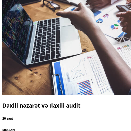
Daxili nəzarət və daxili audit
20 saat
500 AZN